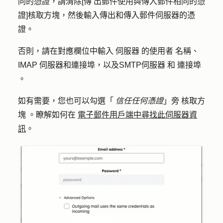
同的憑證，請清除[傳
出郵件使用與傳入郵件相同的憑
證
]核取方塊，然後輸入傳出和傳入郵件伺服器的憑
證。
否則，請在對應欄位中輸入
伺服器
的使用者
名稱
、
IMAP
伺服器和連接埠，以及SMTP伺服器
和
連接埠
。
如有需要，您也可以勾選「
信任任何憑證
」旁
核取方
塊
。瞭解如何在
電子郵件用戶端中尋找此伺服器資
訊
。