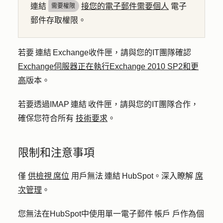
連結
接您的電子郵件需要個人
電子
需要權限
郵件存取權限。
若要 連結 Exchange收件匣，請與您的IT團隊確認
Exchange伺服器正在執行Exchange 2010 SP2和更
高
版本。
若要透過IMAP 連結 收件匣，請與您的IT團隊合作，
確保您符合所有
技術要求
。
限制和注意事項
僅
供檢視 席位
用戶無法 連結 HubSpot。深入瞭解
席
次管理
。
您無法在HubSpot中使用單一電子郵件 帳戶
戶作為
個