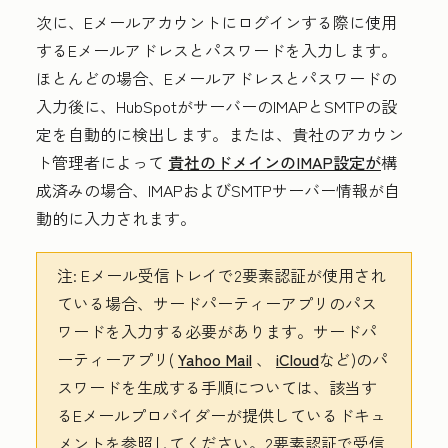
次に、Eメールアカウントにログインする際に使用
する
Eメールアドレス
と
パスワード
を入力します。
ほとんどの場合、Eメールアドレスとパスワードの
入力後に、HubSpotがサーバーのIMAPとSMTPの設
定を自動的に検出します。または、貴社のアカウン
ト管理者によって
貴社のドメインのIMAP設定が
構
成済みの場合、IMAPおよびSMTPサーバー情報が自
動的に入力されます。
注:
Eメール受信トレイで2要素認証が使用され
ている場合、サードパーティーアプリのパス
ワードを入力する必要があります。サードパ
ーティーアプリ(
Yahoo Mail
、
iCloud
など)のパ
スワードを生成する手順については、該当す
るEメールプロバイダーが提供しているドキュ
メントを参照してください。2要素認証で受信