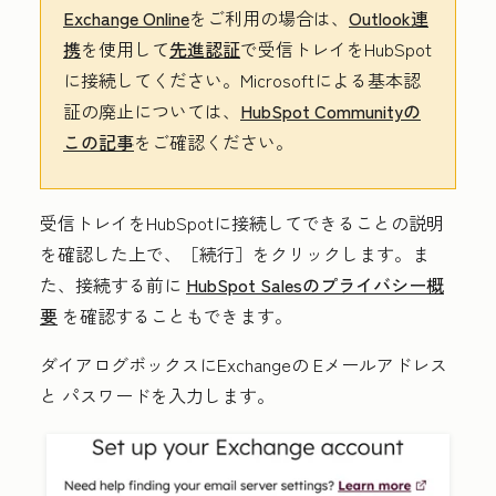
Exchange Online
をご利用の場合は、
Outlook連
携
を使用して
先進認証
で受信トレイをHubSpot
に接続してください。Microsoftによる基本認
証の廃止については、
HubSpot Communityの
この記事
をご確認ください。
受信トレイをHubSpotに接続してできることの説明
を確認した上で、
［続行］
をクリックします。ま
た、接続する前に
HubSpot Salesのプライバシー概
要
を確認することもできます。
ダイアログボックスにExchangeの
Eメールアドレス
と
パスワード
を入力します。