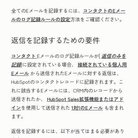
全てのEメールを記録するには、
コンタクトのEメー
ルのログ記録ルールの設定
方法をご確認ください。
返信を記録するための要件
コンタクト
Eメールのログ記録ルールが[
返信のみを
記録
]に設定されている場合、
接続されている個人用
Eメール
から送信されたEメールに対する返信は、
HubSpotのコンタクトレコードに記録されます。こ
れに該当するEメールには、CRM内のレコードから
送信されたか、
HubSpot Sales拡張機能またはアド
イン
を使用して送信された
1対1のEメール
も含まれ
ます。
返信を記録するには、以下が当てはまる必要があり