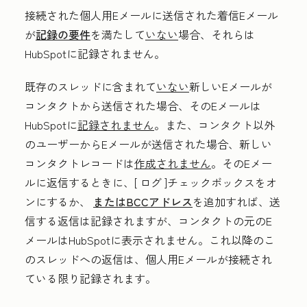
接続された個人用Eメールに送信された着信Eメール
が
記録の要件
を満たして
いない
場合、それらは
HubSpotに記録されません。
既存のスレッドに含まれて
いない
新しいEメールが
コンタクトから送信された場合、そのEメールは
HubSpotに
記録されません
。また、コンタクト以外
のユーザーからEメールが送信された場合、新しい
コンタクトレコードは
作成されません
。そのEメー
ルに返信するときに、[
ログ
]チェックボックスをオ
ンにするか、
またはBCCアドレス
を追加すれば、送
信する返信は記録されますが、コンタクトの元のE
メールはHubSpotに表示されません。これ以降のこ
のスレッドへの返信は、個人用Eメールが接続され
ている限り記録されます。