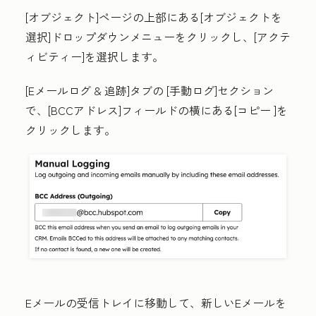
[オブジェクト
]ページの上部にある[
オブジェクトを
選択
]
ドロップダウンメニューをクリックし、[
アクテ
ィビティー]
を選択します
。
[Eメールログ & 追跡
]
タブ
の
[手動ログ
]セクション
で、[
BCCアドレス
]フィールド
の横にある
[コピー
]を
クリックします
。
Eメールの受信トレイに移動して、新しいEメールを