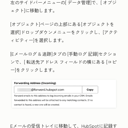
左のサイドバーメニューの[
データ管理
]で、[
オブジ
ェクト
]に移動します。
[オブジェクト
]ページの上部にある[
オブジェクトを
選択
]
ドロップダウンメニューをクリックし、[
アクテ
ィビティー]
を選択します
。
[Eメールログ & 追跡
]
タブ
の
[手動ログ
記録]セクショ
ンで、[
転送先アドレス
フィールドの横にある
[コピ
ー
]をクリックします。
Eメールの受信トレイに移動して、HubSpotに記録す