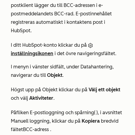
postklient lägger du till BCC-adressen i e-
postmeddelandets BCC-rad. E-postinnehållet
registreras automatiskt i kontaktens post i
HubSpot.
I ditt HubSpot-konto klickar du på
inställningsikonen
i det övre navigeringsfältet.
I menyn i vänster sidfält, under
Datahantering
,
navigerar du till
Objekt
.
Högst upp på
Objekt
klickar du på
Välj ett objekt
och välj
Aktiviteter
.
På
fliken
E-postloggning och spårning
(
), i
avsnittet
Manuell loggning
, klickar du på
Kopiera
bredvid
fältet
BCC-adress
.