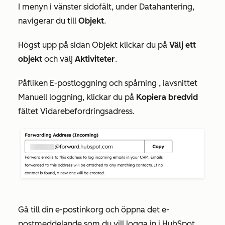
I menyn i vänster sidofält, under
Datahantering
,
navigerar du till
Objekt
.
Högst upp på sidan
Objekt
klickar du på
Välj ett
objekt
och välj
Aktiviteter
.
På
fliken
E-postloggning och spårning
, i
avsnittet
Manuell loggning
, klickar du på
Kopiera bredvid
fältet
Vidarebefordringsadress
.
Gå till din e-postinkorg och öppna det e-
postmeddelande som du vill logga in i HubSpot.