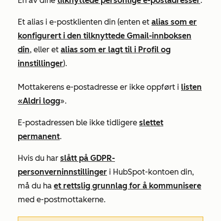
En av dine
tilknyttede personlige e-postadresser
.
Et alias i e-postklienten din (enten et
alias som er
konfigurert i den tilknyttede Gmail-innboksen
din
, eller et
alias som er lagt til i
Profil og
innstillinger
).
Mottakerens e-postadresse er ikke oppført i
listen
«Aldri logg
».
E-postadressen ble ikke tidligere
slettet
permanent
.
Hvis du har
slått på GDPR-
personverninnstillinger
i HubSpot-kontoen din,
må du ha
et rettslig grunnlag for å kommunisere
med e-postmottakerne.