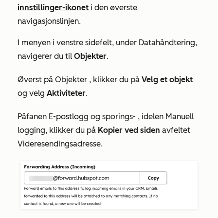
innstillinger-ikonet
i den øverste
navigasjonslinjen.
I menyen i venstre sidefelt, under
Datahåndtering
,
navigerer du til
Objekter
.
Øverst på
Objekter
, klikker du på
Velg et objekt
og velg
Aktiviteter
.
På
fanen
E-postlogg og sporings
-
, i
delen
Manuell
logging
, klikker du på
Kopier ved siden
av
feltet
Videresendingsadresse
.