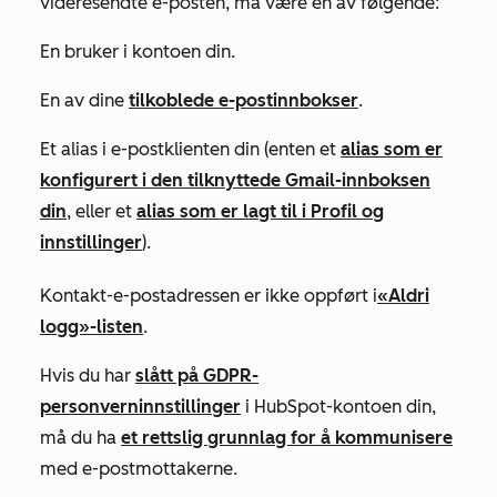
videresendte e-posten, må være en av følgende:
En bruker i kontoen din.
En av dine
tilkoblede e-postinnbokser
.
Et alias i e-postklienten din (enten et
alias som er
konfigurert i den tilknyttede Gmail-innboksen
din
, eller et
alias som er lagt til i
Profil og
innstillinger
).
Kontakt-e-postadressen er ikke oppført i
«Aldri
logg»-listen
.
Hvis du har
slått på GDPR-
personverninnstillinger
i HubSpot-kontoen din,
må du ha
et rettslig grunnlag for å kommunisere
med e-postmottakerne.