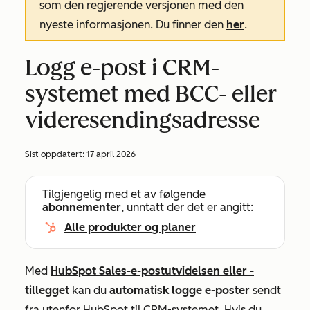
som den regjerende versjonen med den
nyeste informasjonen. Du finner den
her
.
Logg e-post i CRM-
systemet med BCC- eller
videresendingsadresse
Sist oppdatert:
17 april 2026
Tilgjengelig med et av følgende
abonnementer
, unntatt der det er angitt:
Alle produkter og planer
Med
HubSpot Sales-e-postutvidelsen eller -
tillegget
kan du
automatisk
logge e-poster
sendt
fra utenfor HubSpot til CRM-systemet
. Hvis du