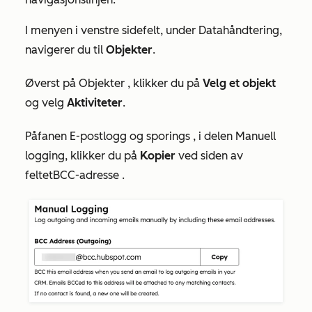
I menyen i venstre sidefelt, under
Datahåndtering
,
navigerer du til
Objekter
.
Øverst på
Objekter
, klikker du på
Velg et objekt
og velg
Aktiviteter
.
På
fanen
E-postlogg og sporings
, i
delen
Manuell
logging
, klikker du på
Kopier
ved siden av
feltet
BCC-adresse
.