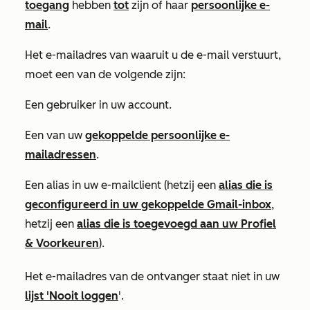
toegang
hebben
tot
zijn of haar
persoonlijke e-
mail
.
Het e-mailadres van waaruit u de e-mail verstuurt,
moet een van de volgende zijn:
Een gebruiker in uw account.
Een van uw
gekoppelde persoonlijke e-
mailadressen
.
Een alias in uw e-mailclient (hetzij een
alias die is
geconfigureerd in uw gekoppelde Gmail-inbox
,
hetzij een
alias die is toegevoegd aan uw
Profiel
& Voorkeuren
).
Het e-mailadres van de ontvanger staat niet in uw
lijst 'Nooit loggen
'.