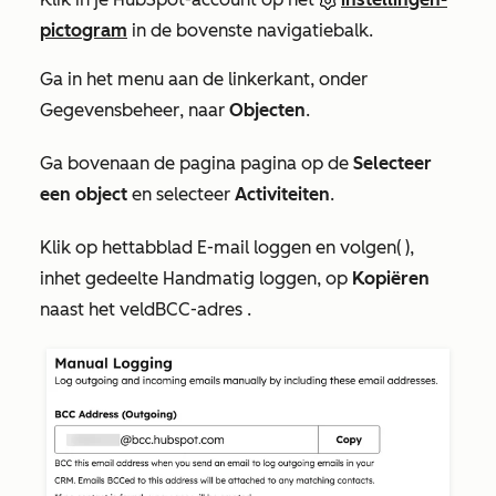
pictogram
in de bovenste navigatiebalk.
Ga in het menu aan de linkerkant, onder
Gegevensbeheer
, naar
Objecten
.
Ga bovenaan de
pagina
pagina op de
Selecteer
een object
en selecteer
Activiteiten
.
Klik
op het
tabblad
E-mail loggen en volgen
(
),
in
het
gedeelte
Handmatig loggen
, op
Kopiëren
naast het
veld
BCC-adres
.