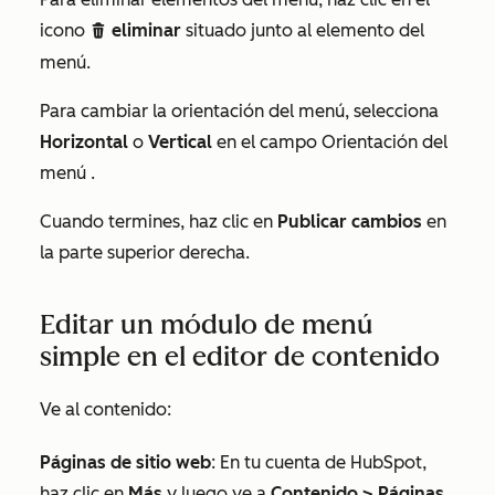
icono
eliminar
situado junto al elemento del
delete
menú.
Para cambiar la orientación del menú, selecciona
Horizontal
o
Vertical
en el campo
Orientación del
menú
.
Cuando termines, haz clic en
Publicar cambios
en
la parte superior derecha.
Editar un módulo de menú
simple en el editor de contenido
Ve al contenido:
Páginas de sitio web
: En tu cuenta de HubSpot,
haz clic en
Más
y luego ve a
Contenido
>
Páginas