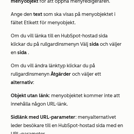
menyobjekt
för att öppna menyredigeraren.
Ange den
text
som ska visas på menyobjektet i
fältet
Etikett för menyobjekt
.
Om du vill länka till en HubSpot-hostad sida
klickar du på rullgardinsmenyn Välj
sida
och väljer
en
sida
.
Om du vill ändra länktyp klickar du på
rullgardinsmenyn
Åtgärder
och väljer ett
alternativ
:
Objekt utan länk
: menyobjektet kommer inte att
innehålla någon URL-länk.
Sidlänk med URL-parameter
: menyalternativet
leder besökare till en HubSpot-hostad sida med en
URL-parameter.