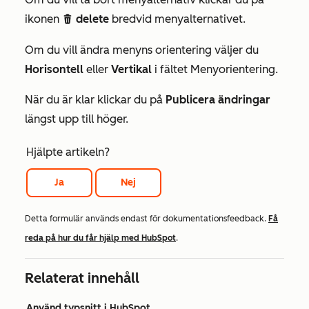
ikonen
delete
bredvid menyalternativet.
delete
Om du vill ändra menyns orientering väljer du
Horisontell
eller
Vertikal
i fältet
Menyorientering
.
När du är klar klickar du på
Publicera ändringar
längst upp till höger.
Hjälpte artikeln?
Ja
Nej
Detta formulär används endast för dokumentationsfeedback.
Få
reda på hur du får hjälp med HubSpot
.
Relaterat innehåll
Använd typsnitt i HubSpot