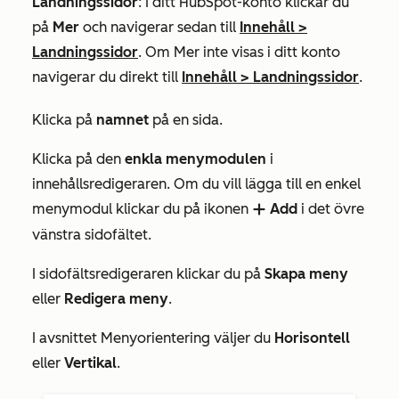
Landningssidor
: I ditt HubSpot-konto klickar du
på
Mer
och navigerar sedan till
Innehåll
>
Landningssidor
. Om
Mer
inte visas i ditt konto
navigerar du direkt till
Innehåll
>
Landningssidor
.
Klicka på
namnet
på en sida.
Klicka på den
enkla menymodulen
i
innehållsredigeraren. Om du vill lägga till en enkel
menymodul klickar du på ikonen
Add
i det övre
add
vänstra sidofältet.
I sidofältsredigeraren klickar du på
Skapa meny
eller
Redigera meny
.
I avsnittet
Menyorientering
väljer du
Horisontell
eller
Vertikal
.