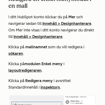
en mall
I ditt HubSpot-konto klickar du på
Mer
och
navigerar sedan till
Innehåll
>
Designhanterare
.
Om
Mer
inte visas i ditt konto navigerar du direkt
till
Innehåll
>
Designhanterare
.
Klicka på
mallnamnet
som du vill redigera i
sökaren
.
Klicka på
modulen
Enkel meny
i
layoutredigeraren
.
Klicka på
Redigera meny
i avsnittet
Standardinnehåll
i
inspektorn
.