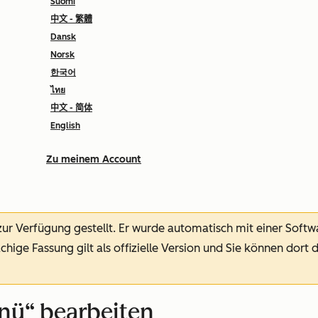
Suomi
中文 - 繁體
Dansk
Norsk
한국어
ไทย
中文 - 简体
English
Zu meinem Account
 zur Verfügung gestellt.
Er wurde automatisch mit einer Soft
chige Fassung gilt als offizielle Version und Sie können dort 
nü“ bearbeiten