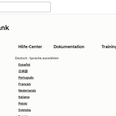
ank
Hilfe-Center
Dokumentation
Trainin
Deutsch
: Sprache auswählen
Español
日本語
Português
Français
Nederlands
Italiano
Polski
Svenska