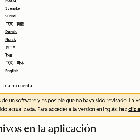
Polski
Svenska
Suomi
中文 - 繁體
Dansk
Norsk
한국어
ไทย
中文 - 简体
English
Ir a mi cuenta
és de un software y es posible que no haya sido revisado.
La v
sido actualizada. Para acceder a la versión en inglés, haz
clic 
hivos en la aplicación