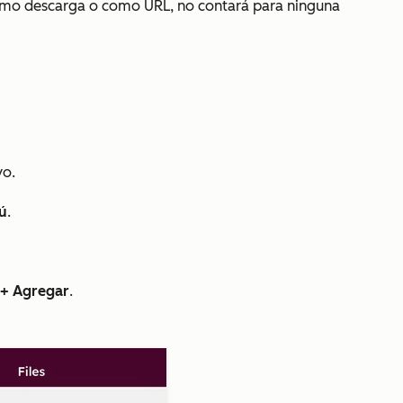
 como descarga o como URL, no contará para ninguna
vo.
ú
.
 + Agregar
.