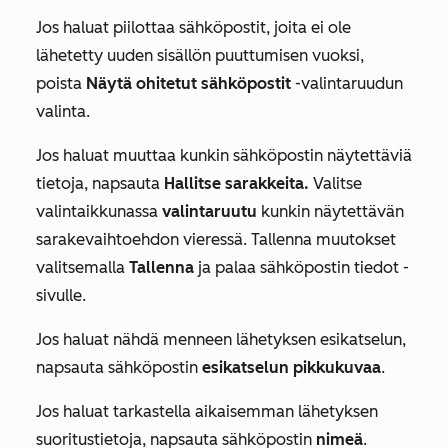
Jos haluat piilottaa sähköpostit, joita ei ole
lähetetty uuden sisällön puuttumisen vuoksi,
poista
Näytä ohitetut sähköpostit
-valintaruudun
valinta.
Jos haluat muuttaa kunkin sähköpostin näytettäviä
tietoja, napsauta
Hallitse sarakkeita.
Valitse
valintaikkunassa
valintaruutu
kunkin näytettävän
sarakevaihtoehdon vieressä. Tallenna muutokset
valitsemalla
Tallenna
ja palaa sähköpostin tiedot -
sivulle.
Jos haluat nähdä menneen lähetyksen esikatselun,
napsauta sähköpostin
esikatselun pikkukuvaa
.
Jos haluat tarkastella aikaisemman lähetyksen
suoritustietoja, napsauta sähköpostin
nimeä
.