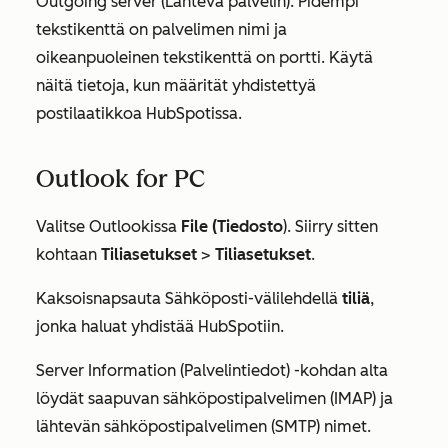
Outgoing server (Lähtevä palvelin
). Pidempi
tekstikenttä on palvelimen nimi ja
oikeanpuoleinen tekstikenttä on portti. Käytä
näitä tietoja, kun määrität yhdistettyä
postilaatikkoa HubSpotissa.
Outlook for PC
Valitse Outlookissa
File (Tiedosto
). Siirry sitten
kohtaan
Tiliasetukset
>
Tiliasetukset
.
Kaksoisnapsauta
Sähköposti-välilehdellä
tiliä
,
jonka haluat yhdistää HubSpotiin.
Server Information (Palvelintiedot
) -kohdan alta
löydät saapuvan sähköpostipalvelimen (IMAP) ja
lähtevän sähköpostipalvelimen (SMTP) nimet.