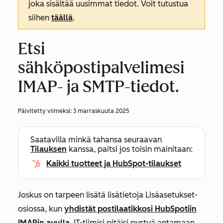
joka sisältää uusimmat tiedot. Voit tutustua
siihen
täällä
.
Etsi
sähköpostipalvelimesi
IMAP- ja SMTP-tiedot.
Päivitetty viimeksi:
3 marraskuuta 2025
Saatavilla minkä tahansa seuraavan
Tilauksen
kanssa, paitsi jos toisin mainitaan:
Kaikki tuotteet ja HubSpot-tilaukset
Joskus on tarpeen lisätä lisätietoja
Lisäasetukset-
osiossa
, kun
yhdistät postilaatikkosi HubSpotiin
IMAPin avulla
.
IT-tiimisi pitäisi pystyä antamaan