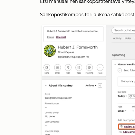
Etsi
manuaalinen sähköpostitehtävä
yhteys
Sähköpostikompositori aukeaa sähköpostim