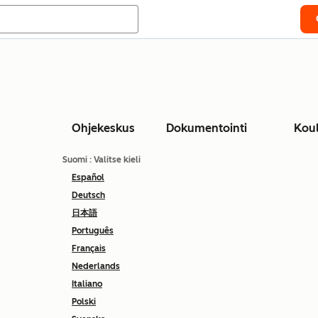
Ohjekeskus
Dokumentointi
Kou
Suomi
: Valitse kieli
Español
Deutsch
日本語
Português
Français
Nederlands
Italiano
Polski