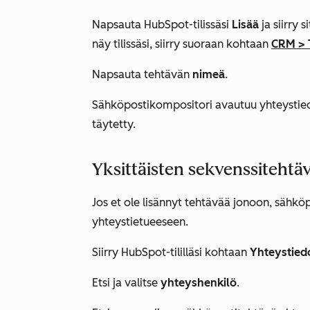
Napsauta HubSpot-tilissäsi
Lisää
ja siirry 
näy tilissäsi, siirry suoraan kohtaan
CRM
>
Napsauta tehtävän
nimeä
.
Sähköpostikompositori avautuu yhteystiedo
täytetty.
Yksittäisten sekvenssitehtä
Jos et ole lisännyt tehtävää jonoon, sähköp
yhteystietueeseen.
Siirry HubSpot-tililläsi kohtaan
Yhteystied
Etsi ja valitse
yhteyshenkilö
.