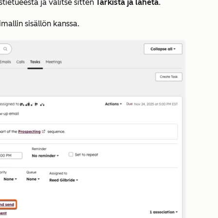
tietueesta ja valitse sitten
Tarkista ja
lähetä
.
allin sisällön kanssa.