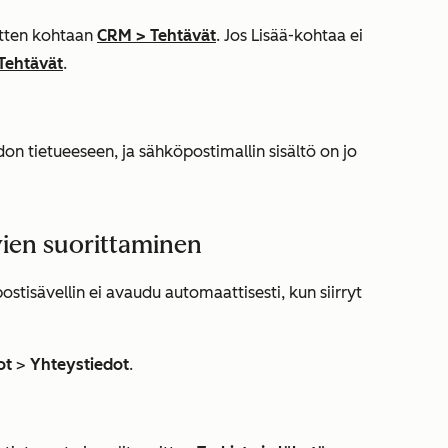
sitten kohtaan
CRM
>
Tehtävät
. Jos
Lisää
-kohtaa ei
Tehtävät
.
n tietueeseen, ja sähköpostimallin sisältö on jo
vien suorittaminen
ostisävellin ei avaudu automaattisesti, kun siirryt
ot
>
Yhteystiedot
.