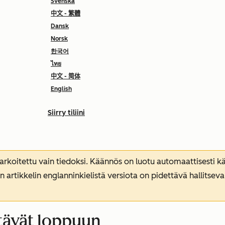
Svenska
中文 - 繁體
Dansk
Norsk
한국어
ไทย
中文 - 简体
English
Siirry tiliini
koitettu vain tiedoksi. Käännös on luotu automaattisesti kää
n artikkelin englanninkielistä versiota on pidettävä hallitsev
tävät loppuun