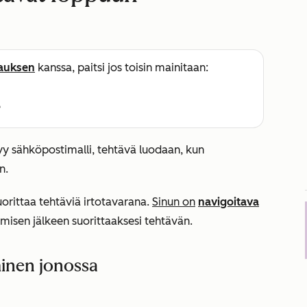
lauksen
kanssa, paitsi jos toisin mainitaan:
e
yy sähköpostimalli, tehtävä luodaan, kun
n.
suorittaa tehtäviä irtotavarana.
Sinun on
navigoitava
misen jälkeen suorittaaksesi tehtävän.
minen jonossa