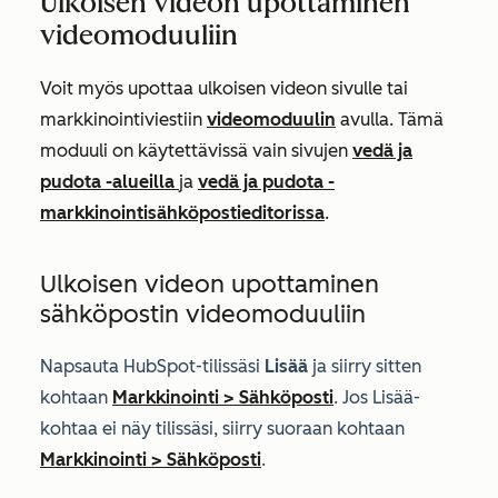
Ulkoisen videon upottaminen
videomoduuliin
Voit myös upottaa ulkoisen videon sivulle tai
markkinointiviestiin
videomoduulin
avulla. Tämä
moduuli on käytettävissä vain sivujen
vedä ja
pudota -alueilla
ja
vedä ja pudota -
markkinointisähköpostieditorissa
.
Ulkoisen videon upottaminen
sähköpostin videomoduuliin
Napsauta HubSpot-tilissäsi
Lisää
ja siirry sitten
kohtaan
Markkinointi
>
Sähköposti
. Jos
Lisää
-
kohtaa ei näy tilissäsi, siirry suoraan kohtaan
Markkinointi
>
Sähköposti
.