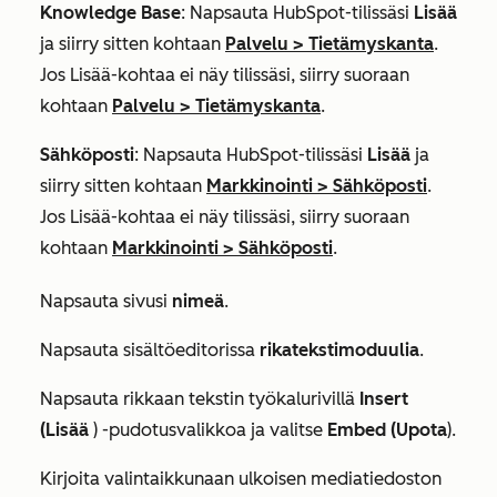
Knowledge Base
: Napsauta HubSpot-tilissäsi
Lisää
ja siirry sitten kohtaan
Palvelu
>
Tietämyskanta
.
Jos
Lisää
-kohtaa ei näy tilissäsi, siirry suoraan
kohtaan
Palvelu
>
Tietämyskanta
.
Sähköposti
: Napsauta HubSpot-tilissäsi
Lisää
ja
siirry sitten kohtaan
Markkinointi
>
Sähköposti
.
Jos
Lisää
-kohtaa ei näy tilissäsi, siirry suoraan
kohtaan
Markkinointi
>
Sähköposti
.
Napsauta sivusi
nimeä
.
Napsauta sisältöeditorissa
rikatekstimoduulia
.
Napsauta rikkaan tekstin työkalurivillä
Insert
(Lisää
) -pudotusvalikkoa ja valitse
Embed (Upota
).
Kirjoita valintaikkunaan ulkoisen mediatiedoston