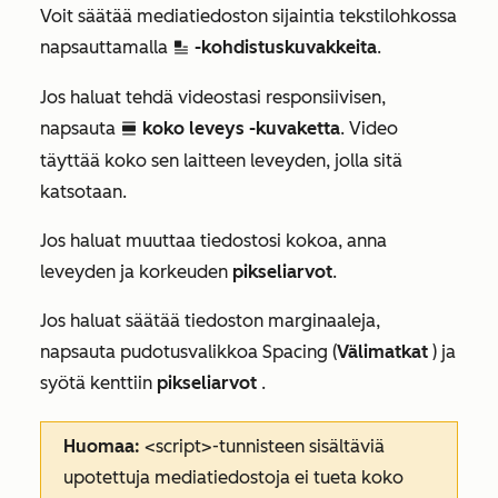
Voit säätää mediatiedoston sijaintia tekstilohkossa
napsauttamalla
-kohdistuskuvakkeita
.
inline
Jos haluat tehdä videostasi responsiivisen,
napsauta
koko leveys -kuvaketta
. Video
fullWidth
täyttää koko sen laitteen leveyden, jolla sitä
katsotaan.
Jos haluat muuttaa tiedostosi kokoa, anna
leveyden ja korkeuden
pikseliarvot
.
Jos haluat säätää tiedoston marginaaleja,
napsauta pudotusvalikkoa Spacing (
Välimatkat
) ja
syötä kenttiin
pikseliarvot
.
Huomaa:
<script>-tunnisteen sisältäviä
upotettuja mediatiedostoja ei tueta koko