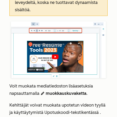
leveydeltä, koska ne tuottavat dynaamista
sisältöä.
Voit muokata mediatiedoston lisäasetuksia
napsauttamalla
muokkauskuvaketta
.
edit
Kehittäjät voivat muokata upotetun videon tyyliä
ja käyttäytymistä
Upotuskoodi-tekstikentässä
.