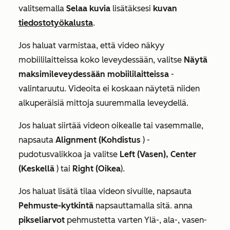
valitsemalla
Selaa kuvia
lisätäksesi
kuvan
tiedostotyökalusta
.
Jos haluat varmistaa, että video näkyy
mobiililaitteissa koko leveydessään, valitse
Näytä
maksimileveydessään mobiililaitteissa
-
valintaruutu. Videoita ei koskaan näytetä niiden
alkuperäisiä mittoja suuremmalla leveydellä.
Jos haluat siirtää videon oikealle tai vasemmalle,
napsauta
Alignment (Kohdistus
) -
pudotusvalikkoa ja valitse
Left (Vasen), Center
(Keskellä
) tai
Right (Oikea
).
Jos haluat lisätä tilaa videon sivuille, napsauta
Pehmuste-kytkintä
napsauttamalla sitä. anna
pikseliarvot
pehmustetta varten
Ylä-, ala-, vasen-