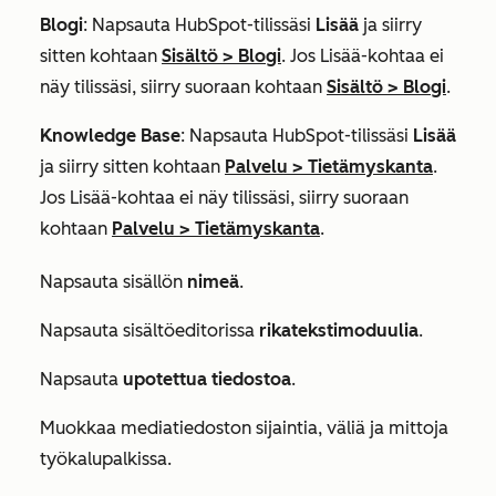
Blogi
: Napsauta HubSpot-tilissäsi
Lisää
ja siirry
sitten kohtaan
Sisältö
>
Blogi
. Jos
Lisää
-kohtaa ei
näy tilissäsi, siirry suoraan kohtaan
Sisältö
>
Blogi
.
Knowledge Base
: Napsauta HubSpot-tilissäsi
Lisää
ja siirry sitten kohtaan
Palvelu
>
Tietämyskanta
.
Jos
Lisää
-kohtaa ei näy tilissäsi, siirry suoraan
kohtaan
Palvelu
>
Tietämyskanta
.
Napsauta sisällön
nimeä
.
Napsauta sisältöeditorissa
rikatekstimoduulia
.
Napsauta
upotettua tiedostoa
.
Muokkaa mediatiedoston sijaintia, väliä ja mittoja
työkalupalkissa.