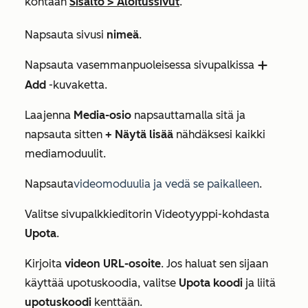
kohtaan
Sisältö
>
Aloitussivut
.
Napsauta sivusi
nimeä
.
Napsauta vasemmanpuoleisessa sivupalkissa
add
Add
-kuvaketta.
Laajenna
Media-osio
napsauttamalla sitä ja
napsauta sitten
+ Näytä
lisää
nähdäksesi kaikki
mediamoduulit.
Napsauta
videomoduulia ja vedä se paikalleen
.
Valitse sivupalkkieditorin
Videotyyppi-kohdasta
Upota
.
Kirjoita
videon URL-osoite
. Jos haluat sen sijaan
käyttää upotuskoodia, valitse
Upota koodi
ja liitä
upotuskoodi
kenttään.