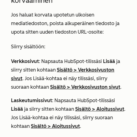
korvaaminen
Jos haluat korvata upotetun ulkoisen
mediatiedoston, poista alkuperäinen tiedosto ja
upota sitten uuden tiedoston URL-osoite:
Siirry sisältöön:
Verkkosivut
: Napsauta HubSpot-tilissäsi
Lisää
ja
siirry sitten kohtaan
Sisältö
>
Verkkosivuston
sivut
. Jos
Lisää
-kohtaa ei näy tilissäsi, siirry
suoraan kohtaan
Sisältö
>
Verkkosivuston sivut
.
Laskeutumissivut
: Napsauta HubSpot-tilissäsi
Lisää
ja siirry sitten kohtaan
Sisältö
>
Aloitussivut
.
Jos
Lisää
-kohtaa ei näy tilissäsi, siirry suoraan
kohtaan
Sisältö
>
Aloitussivut
.