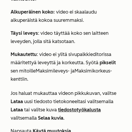
Alkuperäinen koko:
video ei skaalaudu
alkuperäistä kokoa suuremmaksi.
Täysi leveys
: video täyttää koko sen laitteen
leveyden, jolla sitä katsotaan.
Mukautettu
: video ei ylitä sivupalkkieditorissa
määritettyä leveyttä ja korkeutta. Syötä
pikselit
sen mitoille
Maksimileveys-
ja
Maksimikorkeus-
kenttiin
.
Jos haluat mukauttaa videon pikkukuvan, valitse
Lataa
uusi
tiedosto
tietokoneeltasi valitsemalla
Lataa
tai valitse
kuva
tiedostotyökalusta
valitsemalla
Selaa kuvia
.
Napsauta
Käytä muutoksia
.