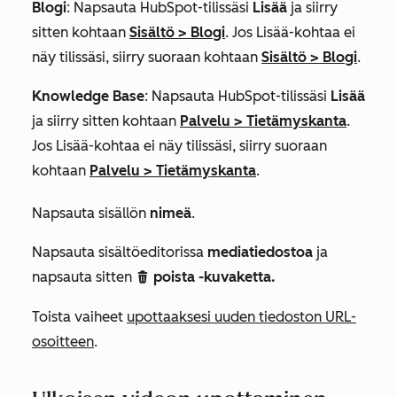
Blogi
: Napsauta HubSpot-tilissäsi
Lisää
ja siirry
sitten kohtaan
Sisältö
>
Blogi
. Jos
Lisää
-kohtaa ei
näy tilissäsi, siirry suoraan kohtaan
Sisältö
>
Blogi
.
Knowledge Base
: Napsauta HubSpot-tilissäsi
Lisää
ja siirry sitten kohtaan
Palvelu
>
Tietämyskanta
.
Jos
Lisää
-kohtaa ei näy tilissäsi, siirry suoraan
kohtaan
Palvelu
>
Tietämyskanta
.
Napsauta sisällön
nimeä
.
Napsauta sisältöeditorissa
mediatiedostoa
ja
napsauta sitten
poista -kuvaketta.
delete
Toista vaiheet
upottaaksesi uuden tiedoston URL-
osoitteen
.