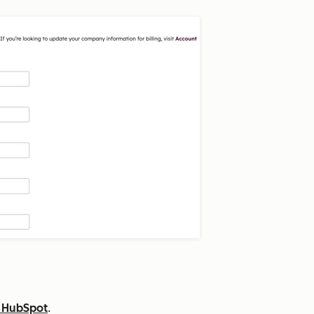
s HubSpot
.