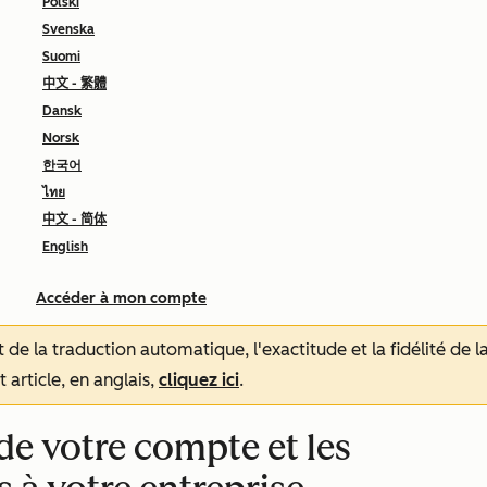
Polski
Svenska
Suomi
中文 - 繁體
Dansk
Norsk
한국어
ไทย
中文 - 简体
English
Accéder à mon compte
tat de la traduction automatique, l'exactitude et la fidélité de
 article, en anglais,
cliquez ici
.
de votre compte et les