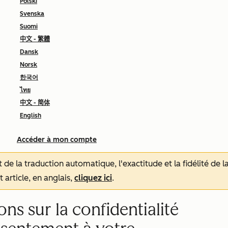
Polski
Svenska
Suomi
中文 - 繁體
Dansk
Norsk
한국어
ไทย
中文 - 简体
English
Accéder à mon compte
tat de la traduction automatique, l'exactitude et la fidélité de
 article, en anglais,
cliquez ici
.
ns sur la confidentialité