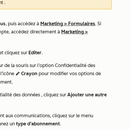
nt
.
lus
, puis accédez à
Marketing
>
Formulaires
. Si
mpte, accédez directement à
Marketing
>
et cliquez sur
Editer
.
ur de la souris sur l’option Confidentialité des
 l’icône
Crayon
pour modifier vos options de
edit
ement.
ialité des données
, cliquez sur
Ajouter une autre
nt aux communications
, cliquez sur le
menu
onnez un
type d’abonnement
.