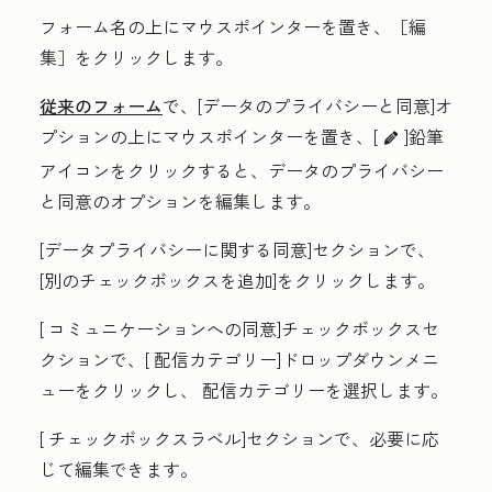
フォーム名の上にマウスポインターを置き、［編
集］
をクリックします。
従来のフォーム
で、[データのプライバシーと同意]オ
プションの上にマウスポインターを置き、[
]鉛筆
edit
アイコン
をクリックすると、データのプライバシー
と同意のオプションを編集します。
[データプライバシーに関する同意
]
セクションで、
[
別のチェックボックスを追加]をクリックします
。
[
コミュニケーションへの同意]チェックボックス
セ
クションで、[
配信カテゴリー
]
ドロップダウンメニ
ューをクリックし、
配信
カテゴリーを選択します
。
[
チェックボックスラベル
]
セクションで、必要に応
じて編集できます。