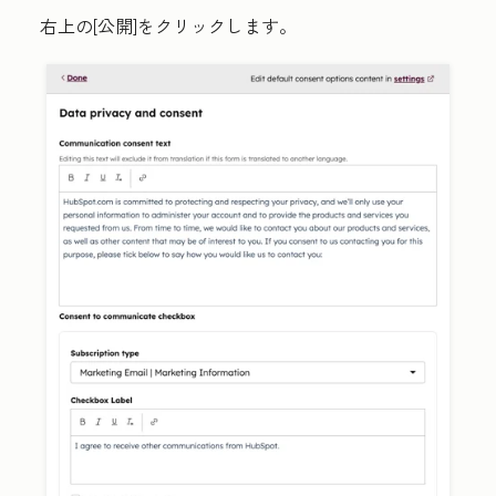
右上の
[公開
]をクリックします
。