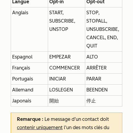
Langue
Opt-in
Opt-out
Anglais
START,
STOP,
SUBSCRIBE,
STOPALL,
UNSTOP
UNSUBSCRIBE,
CANCEL, END,
QUIT
Espagnol
EMPEZAR
ALTO
Français
COMMENCER
ARRÊTER
Portugais
INICIAR
PARAR
Allemand
LOSLEGEN
BEENDEN
Japonais
開始
停止
Remarque :
Le message d’un contact doit
contenir uniquement
l’un des mots clés du