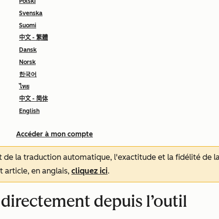
Polski
Svenska
Suomi
中文 - 繁體
Dansk
Norsk
한국어
ไทย
中文 - 简体
English
Accéder à mon compte
tat de la traduction automatique, l'exactitude et la fidélité de
 article, en anglais,
cliquez ici
.
 directement depuis l’outil