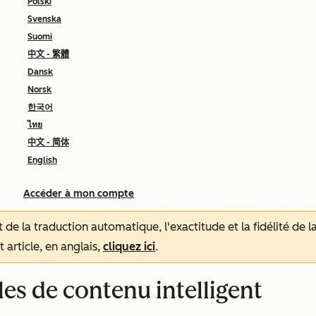
Polski
Svenska
Suomi
中文 - 繁體
Dansk
Norsk
한국어
ไทย
中文 - 简体
English
Accéder à mon compte
tat de la traduction automatique, l'exactitude et la fidélité de
 article, en anglais,
cliquez ici
.
les de contenu intelligent