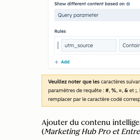
Veuillez noter que les
caractères suivan
paramètres de requête :
#
,
%
,
=
,
&
et
;
.
remplacer par le caractère codé corresp
Ajouter du contenu intellig
(
Marketing Hub Pro et Entr