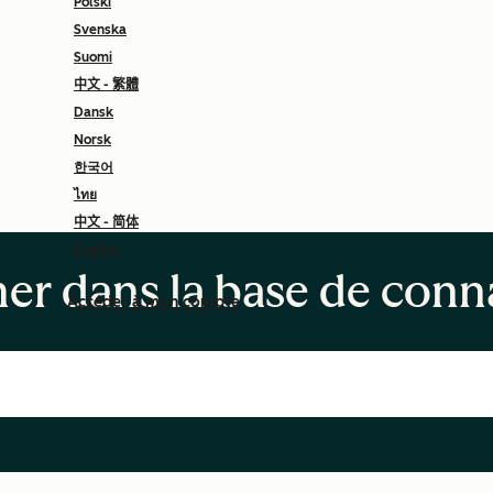
Polski
Svenska
Suomi
中文 - 繁體
Dansk
Norsk
한국어
ไทย
中文 - 简体
English
er dans la base de conn
Accéder à mon compte