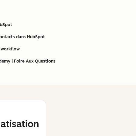
ubSpot
contacts dans HubSpot
e workflow
demy | Foire Aux Questions
tisation