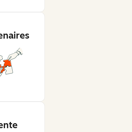
enaires
ente