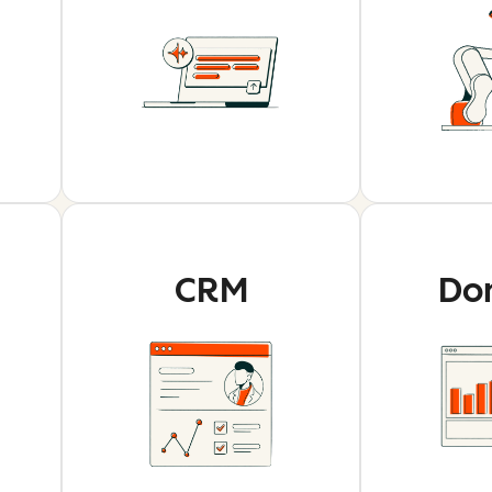
CRM
Do