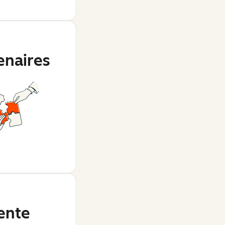
enaires
ente