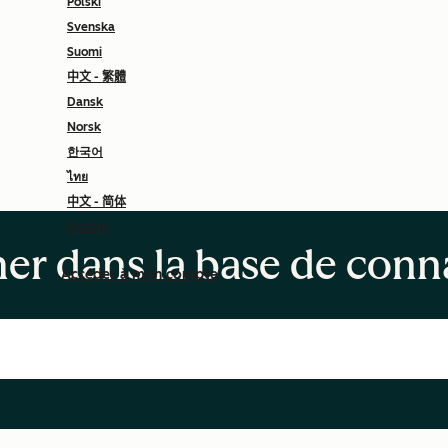
Polski
Svenska
Suomi
中文 - 繁體
Dansk
Norsk
한국어
ไทย
中文 - 简体
English
er dans la base de conn
Accéder à mon compte