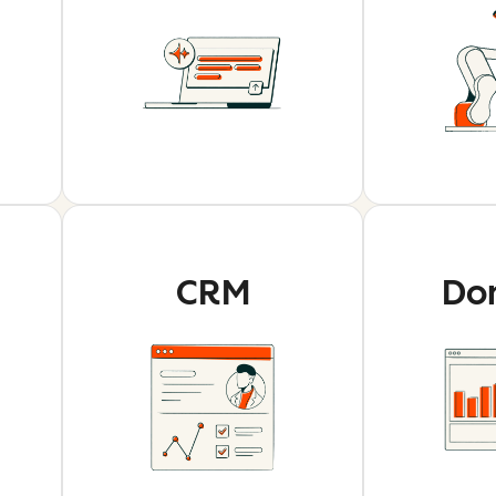
CRM
Do