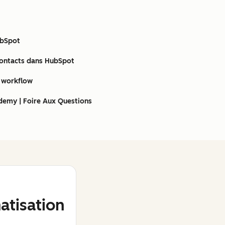
ubSpot
contacts dans HubSpot
e workflow
demy | Foire Aux Questions
tisation