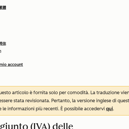
 繁體
 简体
h
 mio account
 questo articolo è fornita solo per comodità. La traduzione v
sere stata revisionata. Pertanto, la versione inglese di ques
le informazioni più recenti. È possibile accedervi
qui
.
giunto (IVA) delle