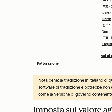
Suomi
中文 -
Dansk
Norsk
한국어
ไทย
中文 -
Englis
Vai al
Fatturazione
Nota bene: la traduzione in italiano di
software di traduzione e potrebbe non es
come la versione di governo contenente 
Imposta sul valore ag