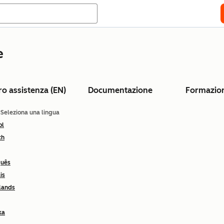
e
ro assistenza (EN)
Documentazione
Formazio
: Seleziona una lingua
ol
ch
guês
is
lands
ka