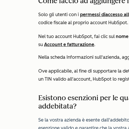
Come faccio ad aggiungere il
Solo gli utenti con i
permessi di
accesso al
codice fiscale al proprio account HubSpot. 
Nel tuo account HubSpot, fai clic sul
nome 
su
Account e fatturazione
.
Nella scheda
Informazioni sull'azienda
, ag
Ove applicabile, al fine di supportare la 
un TIN valido all'account, HubSpot lo regist
Esistono esenzioni per le qu
addebitata?
Se la vostra azienda è esente dall'addebito
esenzione valido e garantire che la vostra a