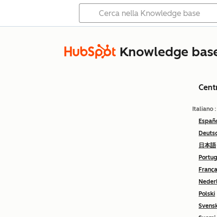
Knowledge bas
Cent
Italiano
Españ
Deuts
日本語
Portu
França
Neder
Polski
Svens