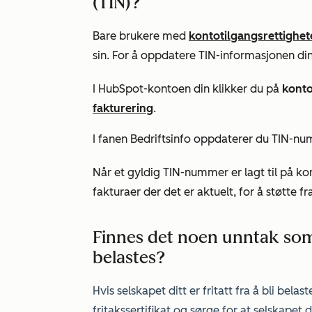
(TIN)?
Bare brukere med
kontotilgangsrettighet
sin. For å oppdatere TIN-informasjonen din
I HubSpot-kontoen din klikker du på
kont
fakturering
.
I fanen
Bedriftsinfo
oppdaterer du TIN-num
Når et gyldig TIN-nummer er lagt til på ko
fakturaer der det er aktuelt, for å støtte f
Finnes det noen unntak som 
belastes?
Hvis selskapet ditt er fritatt fra å bli be
fritakssertifikat og sørge for at selskapet d