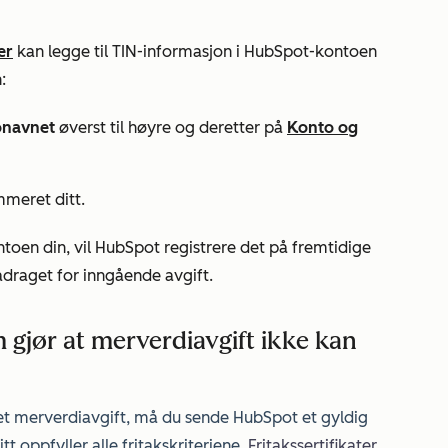
er
kan legge til TIN-informasjon i HubSpot-kontoen
:
onavnet
øverst til høyre og deretter på
Konto og
meret ditt.
ntoen din, vil HubSpot registrere det på fremtidige
radraget for inngående avgift.
gjør at merverdiavgift ikke kan
lastet merverdiavgift, må du sende HubSpot et gyldig
itt oppfyller alle fritakskriteriene.
Fritakssertifikater