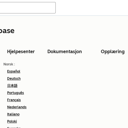
base
Hjelpesenter
Dokumentasjon
Opplæring
Norsk
:
Español
Deutsch
日本語
Português
Français
Nederlands
Italiano
Polski