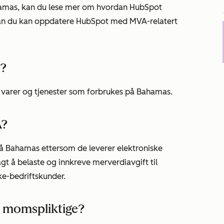
ahamas, kan du lese mer om hvordan HubSpot
an du kan oppdatere HubSpot med MVA-relatert
)?
 varer og tjenester som forbrukes på Bahamas.
A?
på Bahamas ettersom de leverer elektroniske
agt å belaste og innkreve merverdiavgift til
kke-bedriftskunder.
r momspliktige?