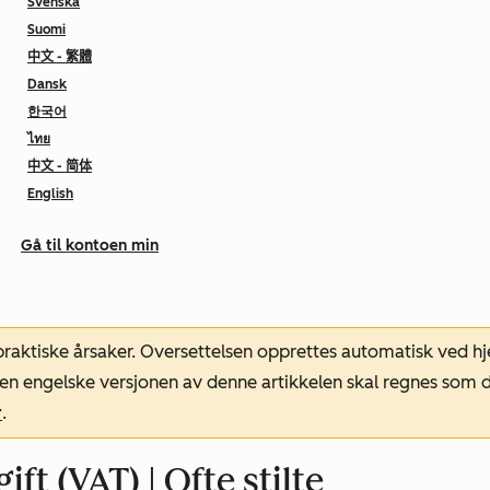
Svenska
Suomi
中文 - 繁體
Dansk
한국어
ไทย
中文 - 简体
English
Gå til kontoen min
 praktiske årsaker. Oversettelsen opprettes automatisk ved 
. Den engelske versjonen av denne artikkelen skal regnes so
r
.
t (VAT) | Ofte stilte