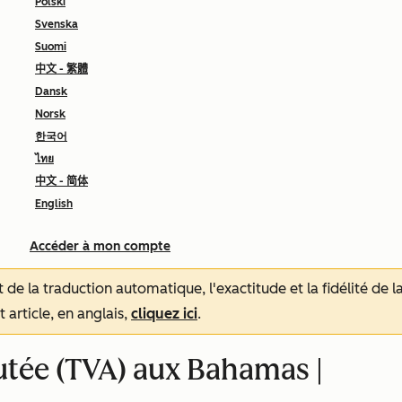
Polski
Svenska
Suomi
中文 - 繁體
Dansk
Norsk
한국어
ไทย
中文 - 简体
English
Accéder à mon compte
tat de la traduction automatique, l'exactitude et la fidélité de
 article, en anglais,
cliquez ici
.
outée (TVA) aux Bahamas |