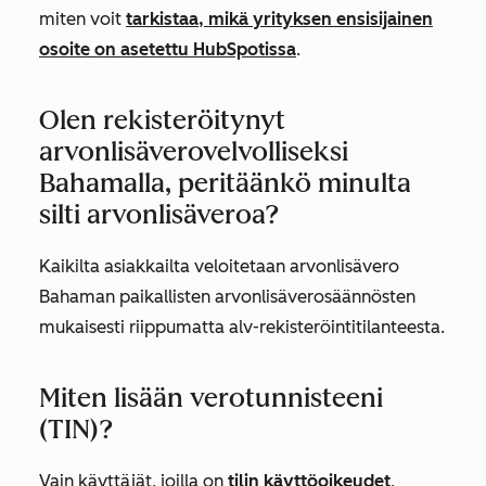
miten voit
tarkistaa, mikä yrityksen ensisijainen
osoite on asetettu HubSpotissa
.
Olen rekisteröitynyt
arvonlisäverovelvolliseksi
Bahamalla, peritäänkö minulta
silti arvonlisäveroa?
Kaikilta asiakkailta veloitetaan arvonlisävero
Bahaman paikallisten arvonlisäverosäännösten
mukaisesti riippumatta alv-rekisteröintitilanteesta.
Miten lisään verotunnisteeni
(TIN)?
Vain käyttäjät, joilla on
tilin
käyttöoikeudet
,