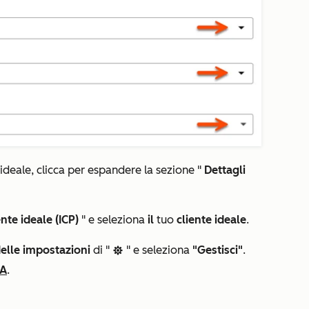
 ideale, clicca per espandere la sezione "
Dettagli
ente ideale (ICP)
" e seleziona
il
tuo
cliente ideale
.
delle impostazioni
di "
" e seleziona
"Gestisci"
.
settingsIcon
IA
.