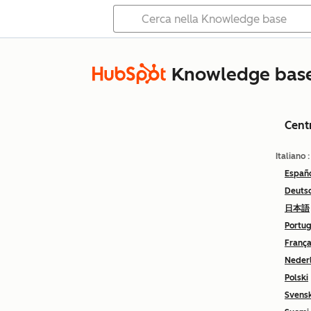
Knowledge bas
Cent
Italiano
Españ
Deuts
日本語
Portu
França
Neder
Polski
Svens