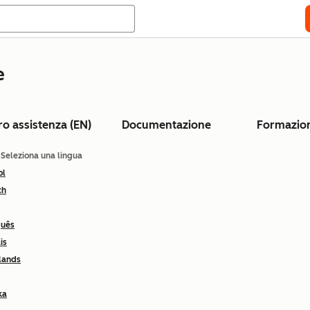
e
ro assistenza (EN)
Documentazione
Formazio
: Seleziona una lingua
ol
ch
guês
is
lands
ka