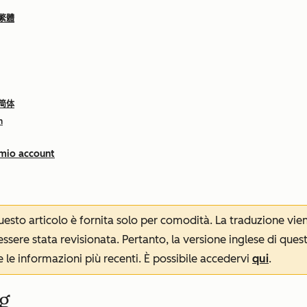
 繁體
 简体
h
 mio account
 questo articolo è fornita solo per comodità. La traduzione v
sere stata revisionata. Pertanto, la versione inglese di ques
le informazioni più recenti. È possibile accedervi
qui
.
og