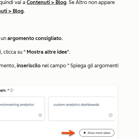
 quindi vai a
Contenuti
>
Blog
. Se
Altro
non appare
uti
>
Blog
.
a un
argomento consigliato
.
, clicca su "
Mostra altre idee
".
omento,
inseriscilo
nel campo "
Spiega gli argomenti