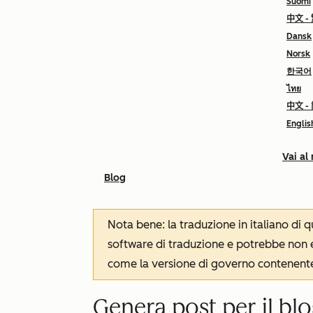
Suomi
中文 -
Dansk
Norsk
한국어
ไทย
中文 -
Englis
Vai al
Blog
Nota bene: la traduzione in italiano di
software di traduzione e potrebbe non es
come la versione di governo contenente 
Genera post per il bl