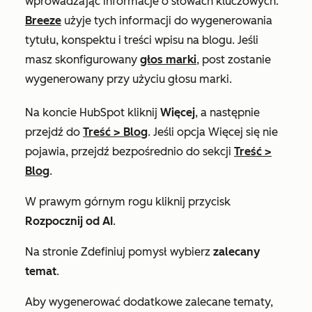
wprowadzając informacje o słowach kluczowych.
Breeze
użyje tych informacji do wygenerowania
tytułu, konspektu i treści wpisu na blogu. Jeśli
masz skonfigurowany
głos marki
, post zostanie
wygenerowany przy użyciu głosu marki.
Na koncie HubSpot kliknij
Więcej
, a następnie
przejdź do
Treść
>
Blog
. Jeśli opcja
Więcej
się nie
pojawia, przejdź bezpośrednio do sekcji
Treść
>
Blog
.
W prawym górnym rogu kliknij przycisk
Rozpocznij od AI
.
Na stronie
Zdefiniuj pomysł
wybierz
zalecany
temat
.
Aby wygenerować dodatkowe zalecane tematy,