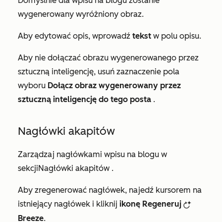
Domyślnie dla wpisu na blogu zostanie
wygenerowany wyróżniony obraz.
Aby edytować opis, wprowadź
tekst
w polu
opisu
.
Aby nie dołączać obrazu wygenerowanego przez
sztuczną inteligencję, usuń zaznaczenie pola
wyboru
Dołącz obraz wygenerowany przez
sztuczną inteligencję do tego posta
.
Nagłówki akapitów
Zarządzaj nagłówkami wpisu na blogu w
sekcji
Nagłówki akapitów
.
Aby zregenerować nagłówek, najedź kursorem na
istniejący nagłówek i kliknij
ikonę Regeneruj
breezeRegenerateIcon
Breeze
.