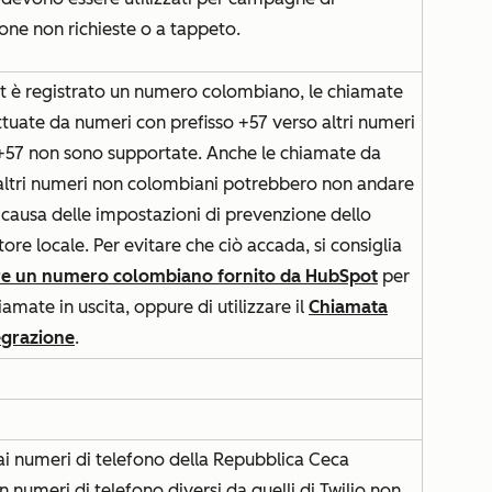
ione non richieste o a tappeto.
t è registrato un numero colombiano, le chiamate
ettuate da numeri con prefisso +57 verso altri numeri
 +57 non sono supportate. Anche le chiamate da
 altri numeri non colombiani potrebbero non andare
 causa delle impostazioni di prevenzione dello
ore locale. Per evitare che ciò accada, si consiglia
re un numero colombiano fornito da HubSpot
per
iamate in uscita, oppure di utilizzare il
Chiamata
egrazione
.
ai numeri di telefono della Repubblica Ceca
n numeri di telefono diversi da quelli di Twilio non