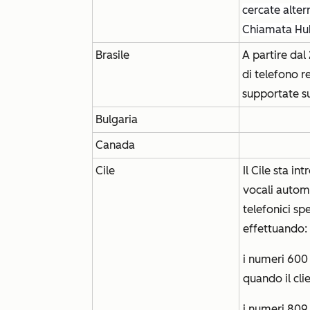
cercate alter
Chiamata Hu
Brasile
A partire dal
di telefono r
supportate s
Bulgaria
Canada
Cile
Il Cile sta 
vocali automa
telefonici spe
effettuando:
i numeri 600
quando il cli
i numeri 809