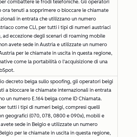
er combattere le frodi telefoniche. Gli operatori
o ora tenuti a sopprimere o bloccare le chiamate
azionali in entrata che utilizzano un numero
riaco come CLI, per tutti i tipi di numeri austriaci
li), ad eccezione degli scenari di roaming mobile
e non avete sede in Austria e utilizzate un numero
 Austria per le chiamate in uscita in questa regione,
native come la portabilità o l'acquisizione di una
bSpot.
gio decreto belga sullo spoofing, gli operatori belgi
ti a bloccare le chiamate internazionali in entrata
no un numero E.164 belga come ID Chiamata.
r tutti i tipi di numeri belgi, compresi quelli
on geografici (070, 078, 0800 e 090x), mobili e
 avete sede in Belgio e utilizzate un numero
 Belgio per le chiamate in uscita in questa regione,