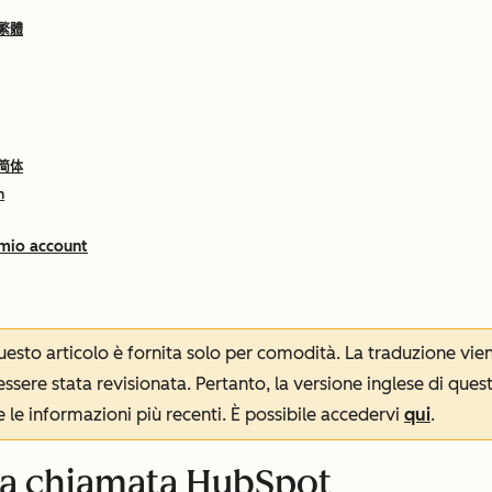
 繁體
 简体
h
 mio account
 questo articolo è fornita solo per comodità. La traduzione v
sere stata revisionata. Pertanto, la versione inglese di ques
le informazioni più recenti. È possibile accedervi
qui
.
 la chiamata HubSpot