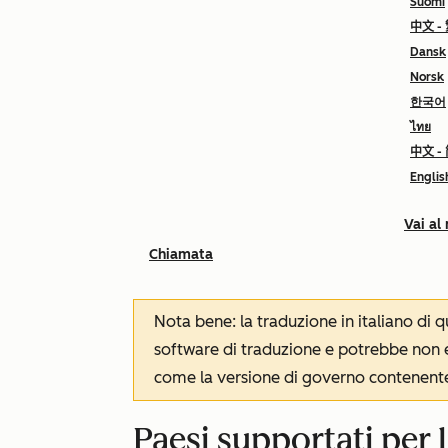
Suomi
中文 -
Dansk
Norsk
한국어
ไทย
中文 -
Englis
Vai al
Chiamata
Nota bene: la traduzione in italiano di
software di traduzione e potrebbe non es
come la versione di governo contenente 
Paesi supportati per