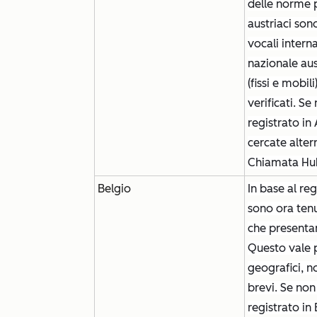
delle norme p
austriaci son
vocali intern
nazionale aust
(fissi e mobi
verificati. S
registrato in
cercate alter
Chiamata Hu
Belgio
In base al re
sono ora tenu
che presenta
Questo vale pe
geografici, n
brevi. Se non
registrato in