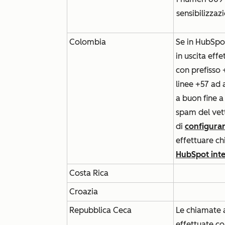
sensibilizzaz
Colombia
Se in HubSpo
in uscita eff
con prefisso
linee +57 ad
a buon fine a
spam del vett
di
configura
effettuare ch
HubSpot int
Costa Rica
Croazia
Repubblica Ceca
Le chiamate 
effettuate co