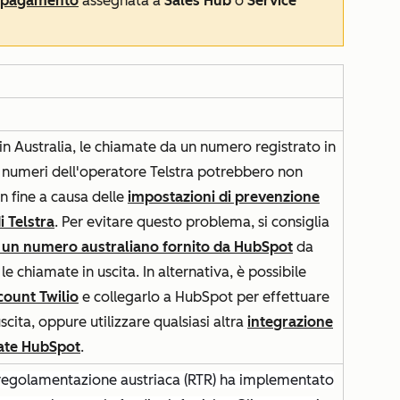
a pagamento
assegnata a
Sales Hub
o
Service
i in Australia, le chiamate da un numero registrato in
i numeri dell'operatore Telstra potrebbero non
 fine a causa delle
impostazioni di prevenzione
i Telstra
. Per evitare questo problema, si consiglia
 un numero australiano fornito da HubSpot
da
 le chiamate in uscita. In alternativa, è possibile
count Twilio
e collegarlo a HubSpot per effettuare
scita, oppure utilizzare qualsiasi altra
integrazione
mate HubSpot
.
i regolamentazione austriaca (RTR) ha implementato