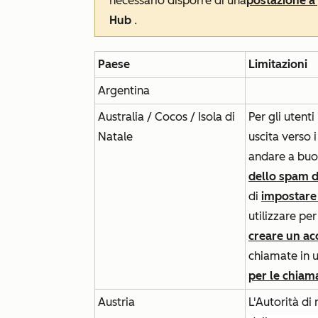
necessario disporre di una
postazione 
Hub
.
Paese
Limitazioni
Argentina
Australia / Cocos / Isola di
Per gli utent
Natale
uscita verso 
andare a buon
dello spam d
di
impostare
utilizzare per
creare un ac
chiamate in u
per le chia
Austria
L'Autorità d