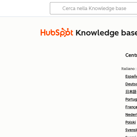
Knowledge bas
Cent
Italiano
Españ
Deuts
日本語
Portu
França
Neder
Polski
Svens