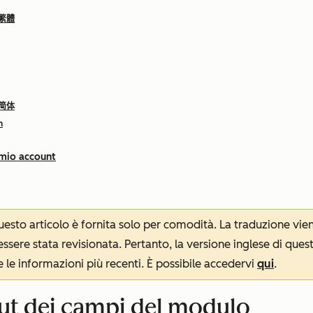
 繁體
 简体
h
 mio account
 questo articolo è fornita solo per comodità. La traduzione v
sere stata revisionata. Pertanto, la versione inglese di ques
le informazioni più recenti. È possibile accedervi
qui
.
out dei campi del modulo