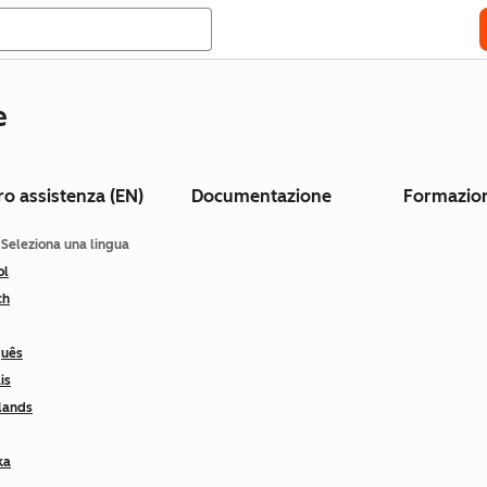
e
ro assistenza (EN)
Documentazione
Formazio
: Seleziona una lingua
ol
ch
guês
is
lands
ka