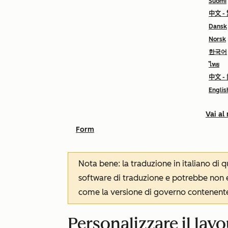
Suomi
中文 -
Dansk
Norsk
한국어
ไทย
中文 -
Englis
Vai al
Form
Nota bene: la traduzione in italiano di
software di traduzione e potrebbe non es
come la versione di governo contenente 
Personalizzare il lay