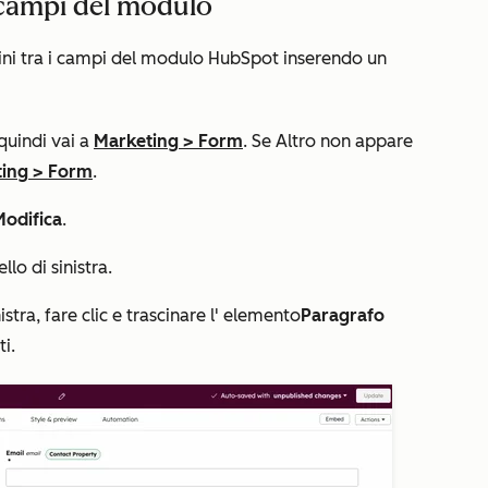
 campi del modulo
gini tra i campi del modulo HubSpot inserendo un
 quindi vai a
Marketing
>
Form
. Se
Altro
non appare
ing
>
Form
.
Modifica
.
lo di sinistra.
stra, fare clic e trascinare l'
elemento
Paragrafo
i.