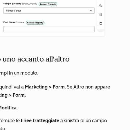
 uno accanto all'altro
mpi in un modulo.
 quindi vai a
Marketing
>
Form
. Se
Altro
non appare
ing
>
Form
.
Modifica
.
premute le
linee tratteggiate
a sinistra di un campo
nto.