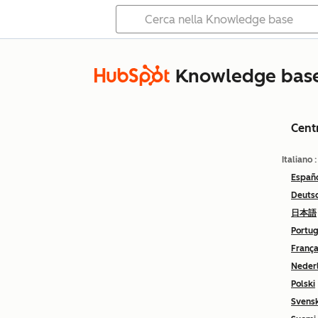
Knowledge bas
Cent
Italiano
Españ
Deuts
日本語
Portu
França
Neder
Polski
Svens