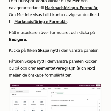
I ditt HubSpot-konto klickar du på
Mer
och
navigerar sedan till
Marknadsföring
>
Formulär
.
Om
Mer
inte visas i ditt konto navigerar du direkt
till
Marknadsföring
>
Formulär
.
Håll muspekaren över formuläret och klicka på
Redigera
.
Klicka på
fliken
Skapa nytt
i
den vänstra panelen.
På
fliken
Skapa nytt
i den
vänstra panelen klickar
du på och drar
elementet
Paragraph (RichText)
mellan de önskade formulärfälten
.