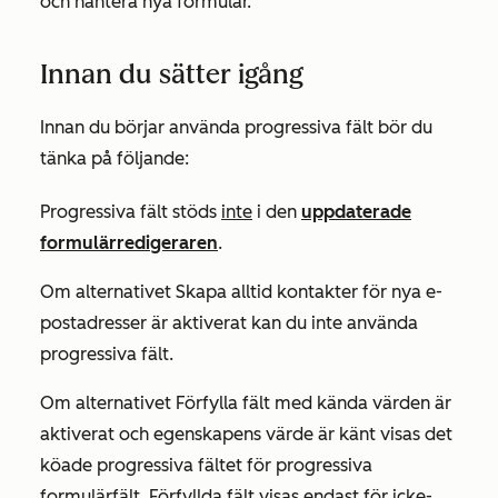
och hantera nya formulär.
Innan du sätter igång
Innan du börjar använda progressiva fält bör du
tänka på följande:
Progressiva fält stöds
inte
i den
uppdaterade
formulärredigeraren
.
Om alternativet
Skapa alltid kontakter för nya e-
postadresser
är aktiverat kan du inte använda
progressiva fält.
Om alternativet
Förfylla fält med kända värden
är
aktiverat och egenskapens värde är känt visas det
köade progressiva fältet för progressiva
formulärfält. Förfyllda fält visas endast för icke-