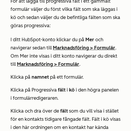
För att lägga till progressiva fält i ett gammalt
formulär väljer du först vilka fält som ska läggas i
kö och sedan väljer du de befintliga fälten som ska
göras progressiva:
I ditt HubSpot-konto klickar du på
Mer
och
navigerar sedan till
Marknadsföring
>
Formulär
.
Om
Mer
inte visas i ditt konto navigerar du direkt
till
Marknadsföring
>
Formulär
.
Klicka på
namnet
på ett formulär.
Klicka på Progressiva
fält
i
kö
i den högra panelen
i formulärredigeraren.
Klicka och dra över de
fält
som du vill visa i stället
för en kontakts tidigare fångade fält. Fält i kö visas
i den här ordningen om en kontakt har kända