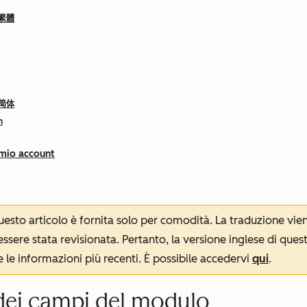
 繁體
 简体
h
 mio account
 questo articolo è fornita solo per comodità. La traduzione v
sere stata revisionata. Pertanto, la versione inglese di ques
le informazioni più recenti. È possibile accedervi
qui
.
 dei campi del modulo