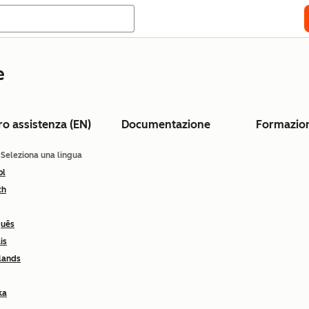
e
ro assistenza (EN)
Documentazione
Formazio
: Seleziona una lingua
ol
ch
guês
is
lands
ka