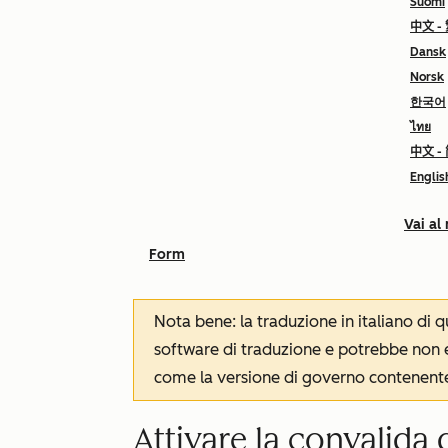
Suomi
中文 -
Dansk
Norsk
한국어
ไทย
中文 -
Englis
Vai al
Form
Nota bene: la traduzione in italiano di
software di traduzione e potrebbe non es
come la versione di governo contenente 
Attivare la convalida