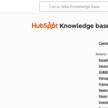
Knowledge bas
Cent
Italiano
Españ
Deuts
日本語
Portu
França
Neder
Polski
Svens