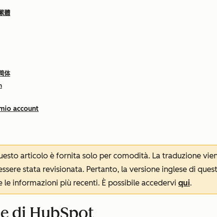
 繁體
 简体
h
 mio account
 questo articolo è fornita solo per comodità. La traduzione v
sere stata revisionata. Pertanto, la versione inglese di ques
le informazioni più recenti. È possibile accedervi
qui
.
ne di HubSpot