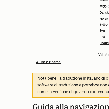
Suomi
中文 -
Dansk
Norsk
한국어
ไทย
中文 -
Englis
Vai al
Aiuto e risorse
Nota bene: la traduzione in italiano di
software di traduzione e potrebbe non es
come la versione di governo contenente 
Guida alla navigazio