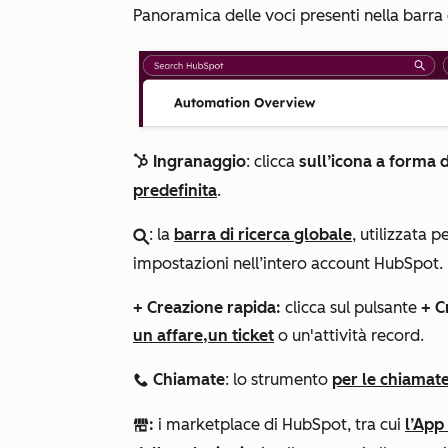
Panoramica delle voci presenti nella barra
Ingranaggio
: clicca
sull’icona a forma 
sprocket
predefinita
.
: la
barra di ricerca globale
, utilizzata p
search
impostazioni nell’intero account HubSpot.
+ Creazione rapida:
clicca sul pulsante
+
C
un affare,
un ticket
o un'attività
record.
Chiamate
: lo strumento
per le chiamat
calling
:
i marketplace di HubSpot, tra cui
l’App
marketplace