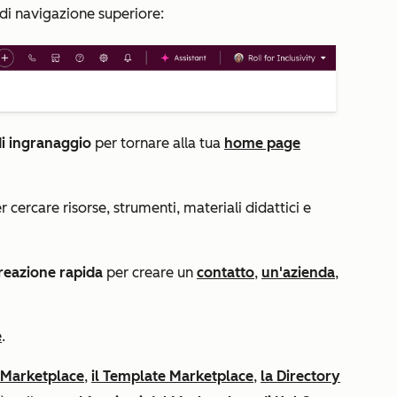
 di navigazione superiore:
di ingranaggio
per tornare alla tua
home page
er cercare risorse, strumenti, materiali didattici e
reazione rapida
per creare un
contatto
,
un'azienda
,
e
.
 Marketplace
,
il Template Marketplace
,
la Directory