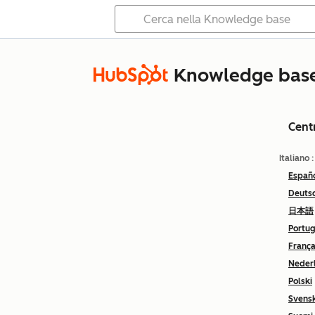
Knowledge bas
Cent
Italiano
Españ
Deuts
日本語
Portu
França
Neder
Polski
Svens