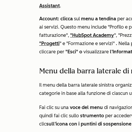
Assistant
.
Account: clicca
sul
menu a tendina
per acc
ai servizi. Questo menu include "Profilo e 
fatturazione",
"HubSpot Academy
", "Prez
"Progetti
" e "Formazione e servizi"
.
Nella 
cliccare per
"Esci" o
visualizzare
l’Informat
Menu della barra laterale di
Il menu della barra laterale sinistra organiz
categorie in base alla funzione di ciascun u
Fai clic su una
voce
del menu
di navigazion
quindi fai clic sullo
strumento
per accederv
clic
sull’icona con i puntini di sospensione