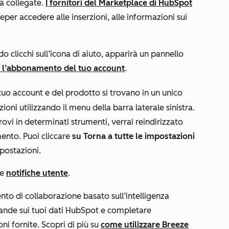
ià collegate.
I fornitori del Marketplace di HubSpot
ce
per accedere alle inserzioni, alle informazioni sui
o clicchi sull’icona di aiuto, apparirà un pannello
er l’abbonamento del tuo account
.
tuo account e del prodotto si trovano in un unico
oni utilizzando il menu della barra laterale sinistra.
trovi in determinati strumenti, verrai reindirizzato
mento. Puoi cliccare
su Torna a tutte le impostazioni
mpostazioni.
ue
notifiche utente
.
nto di collaborazione basato sull’intelligenza
nde sui tuoi dati HubSpot e completare
oni fornite. Scopri di più su
come utilizzare Breeze