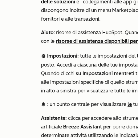
delle soluzioni
e i collegamenti alle app g
dispongono inoltre di un menu
Marketpla
fornitori e alle transazioni.
Aiuto
: risorse di assistenza HubSpot. Quand
con le
risorse di assistenza disponibili p
Impostazioni:
tutte le impostazioni del 
settingsSetting
posto. Accedi a ciascuna delle tue impostazi
Quando clicchi
su Impostazioni mentre
ti 
alle impostazioni specifiche di quello stru
in alto a sinistra per visualizzare tutte le i
: un punto centrale per visualizzare
le
t
notification
Assistente:
clicca per accedere allo strume
artificiale
Breeze Assistant per
porre doma
determinate attività utilizzando le indicazi