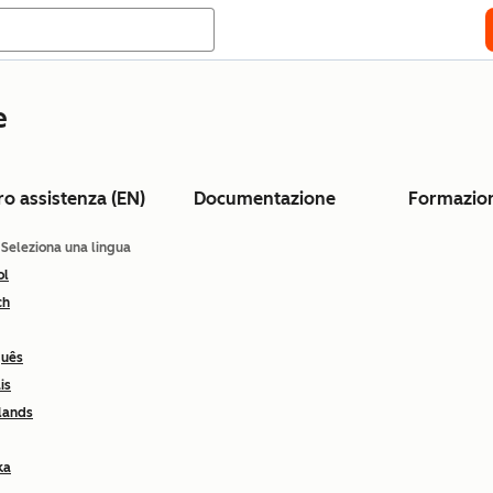
e
ro assistenza (EN)
Documentazione
Formazio
: Seleziona una lingua
ol
ch
guês
is
lands
ka