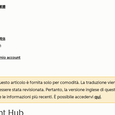
 繁體
 简体
h
 mio account
 questo articolo è fornita solo per comodità. La traduzione v
sere stata revisionata. Pertanto, la versione inglese di ques
le informazioni più recenti. È possibile accedervi
qui
.
nt Hub