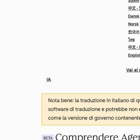
Suomi
中文 -
Dansk
Norsk
한국어
ไทย
中文 -
Englis
Vai al
IA
Nota bene: la traduzione in italiano di
software di traduzione e potrebbe non es
come la versione di governo contenente 
Comprendere Age
BETA