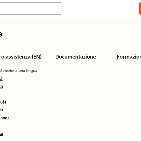
e
ro assistenza (EN)
Documentazione
Formazio
: Seleziona una lingua
ol
ch
guês
is
lands
ka