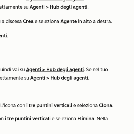
rettamente su
Agenti
>
Hub degli agenti
.
nu a discesa
Crea
e seleziona
Agente
in alto a destra.
enti
.
quindi vai su
Agenti
>
Hub degli agenti
. Se nel tuo
irettamente su
Agenti
>
Hub degli agenti
.
ull’icona con
i tre puntini verticali
e seleziona
Clona
.
con
i tre puntini verticali
e seleziona
Elimina
. Nella