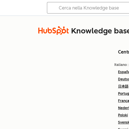
Knowledge bas
Cent
Italiano
Españ
Deuts
日本語
Portu
França
Neder
Polski
Svens