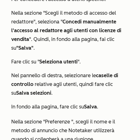
Nella sezione "
Scegli il metodo di accesso del
redattore
", seleziona "
Concedi manualmente
l'accesso al redattore agli utenti con licenze di
vendita
". Quindi, in fondo alla pagina, fai clic
su
"Salva"
.
Fare clic su "
Seleziona utenti
".
Nel pannello di destra, selezionare le
caselle di
controllo
relative agli utenti, quindi fare clic
su
Salva selezioni
.
In fondo alla pagina, fare clic su
Salva
.
Nella sezione "
Preferenze
", scegli il nome e il
metodo di annuncio che Notetaker utilizzerà
quando si collegherà a una riunione.