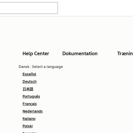
Help Center
Dokumentation
Træni
Dansk
: Select a language
Español
Deutsch
日本語
Português
Français
Nederlands
Italiano
Polski