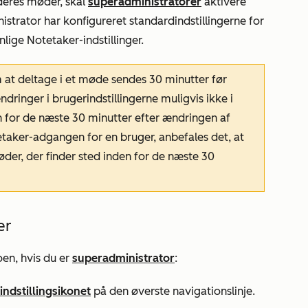
deres møder, skal
superadministratorer
aktivere
strator har konfigureret standardindstillingerne for
lige Notetaker-indstillinger.
 at deltage i et møde sendes 30 minutter før
dringer i brugerindstillingerne muligvis ikke i
n for de næste 30 minutter efter ændringen af
tetaker-adgangen for en bruger, anbefales det, at
øder, der finder sted inden for de næste 30
er
en, hvis du er
superadministrator
:
indstillingsikonet
på den øverste navigationslinje.