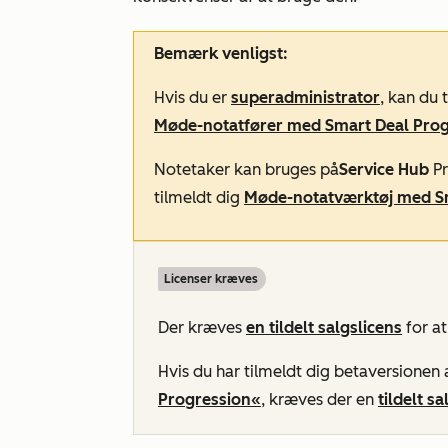
Bemærk venligst:
Hvis du er
superadministrator
, kan du 
Møde-notatfører med Smart Deal Prog
Notetaker kan bruges på
Service Hub
Pr
tilmeldt dig
Møde-notatværktøj med Sm
Licenser kræves
Der kræves
en tildelt
salgslicens
for a
Hvis du har tilmeldt dig betaversionen
Progression«
, kræves der en
tildelt
sa