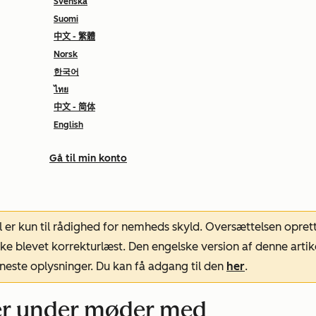
Svenska
Suomi
中文 - 繁體
Norsk
한국어
ไทย
中文 - 简体
English
Gå til min konto
l er kun til rådighed for nemheds skyld. Oversættelsen opret
ke blevet korrekturlæst. Den engelske version af denne artik
neste oplysninger. Du kan få adgang til den
her
.
er under møder med