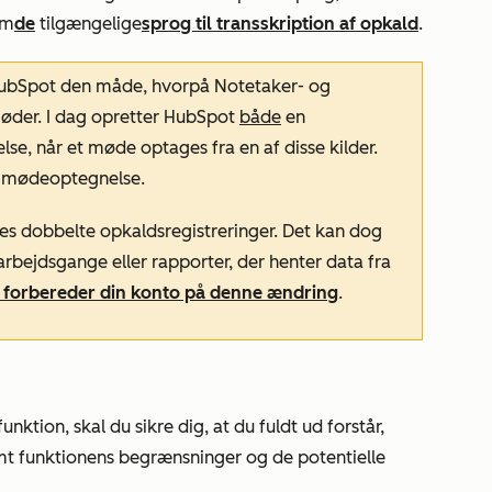
om
de
tilgængelige
sprog til transskription af opkald
.
 HubSpot den måde, hvorpå Notetaker- og
øder. I dag opretter HubSpot
både
en
e, når et møde optages fra en af disse kilder.
 mødeoptegnelse.
tes dobbelte opkaldsregistreringer. Det kan dog
rbejdsgange eller rapporter, der henter data fra
 forbereder din konto på denne ændring
.
tion, skal du sikre dig, at du fuldt ud forstår,
amt funktionens begrænsninger og de potentielle