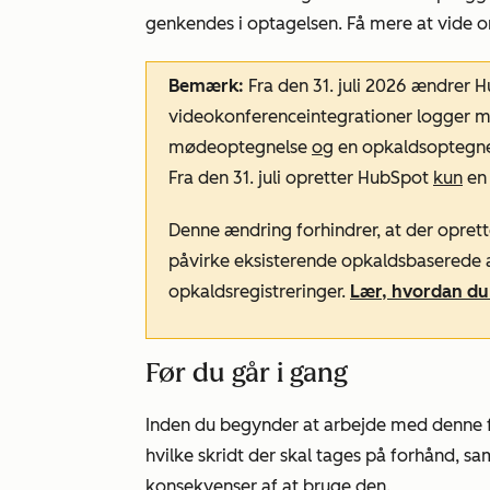
genkendes i optagelsen. Få mere at vide 
Bemærk:
Fra den 31. juli 2026 ændrer
videokonferenceintegrationer logger m
mødeoptegnelse
og
en opkaldsoptegnels
Fra den 31. juli opretter HubSpot
kun
en
Denne ændring forhindrer, at der opret
påvirke eksisterende opkaldsbaserede a
opkaldsregistreringer.
Lær, hvordan du
Før du går i gang
Inden du begynder at arbejde med denne funk
hvilke skridt der skal tages på forhånd, s
konsekvenser af at bruge den.