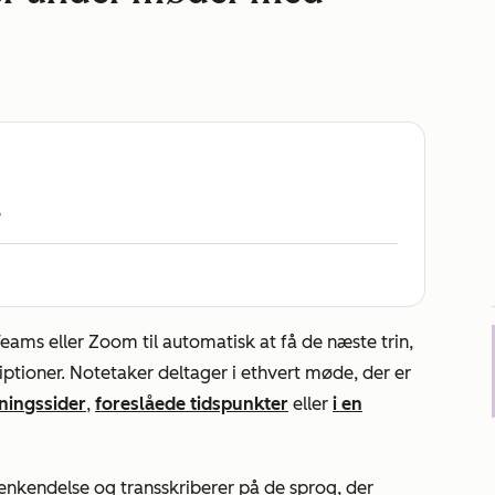
e
ams eller Zoom til automatisk at få de næste trin,
ptioner. Notetaker deltager i ethvert møde, der er
ningssider
,
foreslåede tidspunkter
eller
i en
nkendelse og transskriberer på de sprog, der