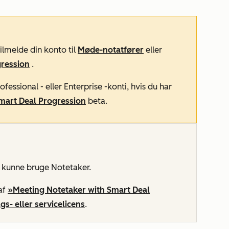
tilmelde din konto til
Møde-notatfører
eller
ression
.
ofessional
- eller
Enterprise
-konti, hvis du har
art Deal Progression
beta.
t kunne bruge Notetaker.
 af
»Meeting Notetaker with Smart Deal
lgs-
eller
servicelicens
.