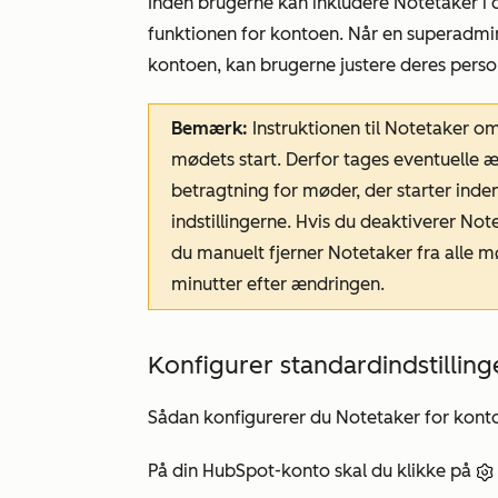
Inden brugerne kan inkludere Notetaker i 
funktionen for kontoen. Når en superadmini
kontoen, kan brugerne justere deres person
Bemærk:
Instruktionen til Notetaker om
mødets start. Derfor tages eventuelle æn
betragtning for møder, der starter inde
indstillingerne. Hvis du deaktiverer No
du manuelt fjerner Notetaker fra alle m
minutter efter ændringen.
Konfigurer standardindstilling
Sådan konfigurerer du Notetaker for konto
På din HubSpot-konto skal du klikke på