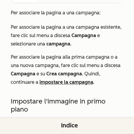
Per associare la pagina a una campagna:
Per associare la pagina a una campagna esistente,
fare clic sul menu a discesa
Campagna
e
selezionare una
campagna
.
Per associare la pagina alla prima campagna o a
una nuova campagna, fare clic sul menu a discesa
Campagna
e su
Crea campagna
. Quindi,
continuare a
impostare la campagna
.
Impostare l'immagine in primo
piano
Per aggiungere un'immagine in primo piano da
Indice
inserire quando la pagina viene condivisa sui social