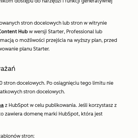
nikom dostępu do narzędzi i funkcji generatywnej
owanych stron docelowych lub stron w witrynie
Content Hub
w wersji Starter
,
Professional
lub
formacją o możliwości przejścia na wyższy plan, przed
owanie planu Starter.
ważań
 stron docelowych. Po osiągnięciu tego limitu nie
atkowych stron docelowych.
na
z HubSpot w celu publikowania. Jeśli korzystasz z
to zawiera domenę marki HubSpot, która jest
ablonów stron: