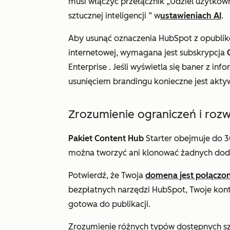
musi włączyć przełącznik
„Udziel użytkow
sztucznej inteligencji
” w
ustawieniach AI
.
Aby usunąć oznaczenia HubSpot z opublik
internetowej, wymagana jest subskrypcja
Enterprise
. Jeśli wyświetla się baner z in
usunięciem brandingu konieczne jest aktyw
Zrozumienie ograniczeń i roz
Pakiet Content Hub
Starter
obejmuje do 30
można tworzyć ani klonować żadnych dod
Potwierdź, że Twoja
domena jest połączo
bezpłatnych narzędzi HubSpot, Twoje kon
gotowa do publikacji.
Zrozumienie różnych typów dostępnych sz