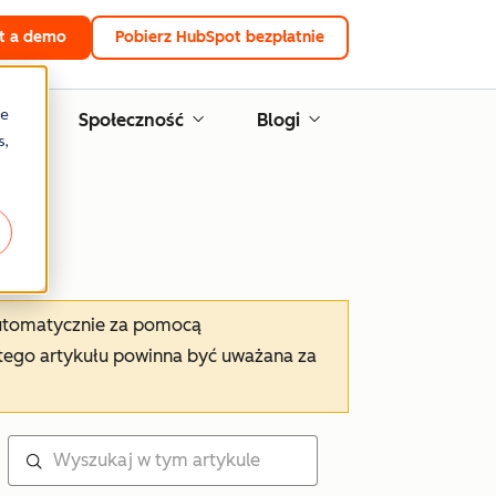
t a demo
Pobierz HubSpot bezpłatnie
re
e
Społeczność
Blogi
s,
automatycznie za pomocą
tego artykułu powinna być uważana za