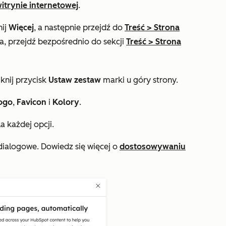
itrynie internetowej
.
nij
Więcej
, a następnie przejdź do
Treść
>
Strona
ia, przejdź bezpośrednio do sekcji
Treść
>
Strona
knij przycisk
Ustaw zestaw
marki u góry strony.
ogo
,
Favicon
i
Kolory
.
a każdej opcji.
ialogowe. Dowiedz się więcej o
dostosowywaniu