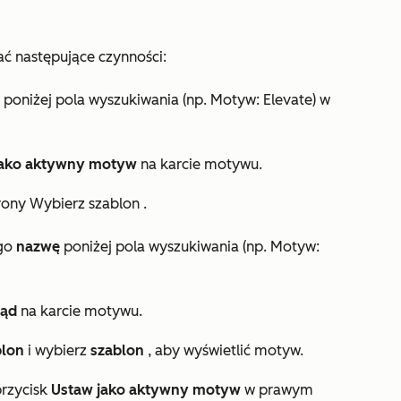
 następujące czynności:
poniżej pola
wyszukiwania
(np.
Motyw: Elevate
) w
jako aktywny motyw
na karcie motywu.
trony
Wybierz szablon
.
ego
nazwę
poniżej pola
wyszukiwania
(np.
Motyw:
ląd
na karcie motywu.
blon
i wybierz
szablon
, aby wyświetlić motyw.
przycisk
Ustaw jako aktywny motyw
w prawym