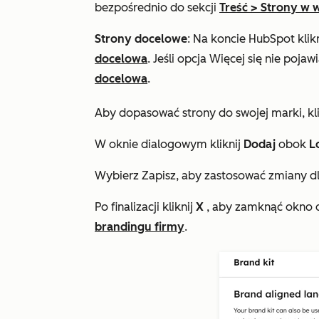
bezpośrednio do sekcji
Treść
>
Strony w w
Strony docelowe
: Na koncie HubSpot klik
docelowa
. Jeśli opcja
Więcej
się nie pojaw
docelowa
.
Aby dopasować strony do swojej marki, kli
W oknie dialogowym kliknij
Dodaj
obok
L
Wybierz Zapisz, aby zastosować zmiany dl
Po finalizacji kliknij
X
, aby zamknąć okno d
brandingu firmy
.