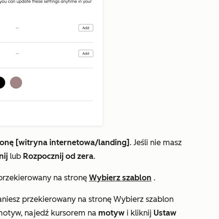
onę [witryna internetowa/landing]
.
Jeśli nie masz
nij
lub
Rozpocznij od zera
.
z przekierowany na stronę
Wybierz szablon
.
taniesz przekierowany na stronę
Wybierz szablon
motyw, najedź kursorem na
motyw
i kliknij
Ustaw