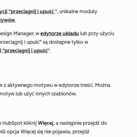
ycji "przeciągnij i upuść
", unikalne moduły
otywów
.
Design Manager, w
edytorze układu
lub przy użyciu
"przeciągnij i upuść" są dostępne tylko w
 "przeciągnij i upuść
".
ów z aktywnego motywu w edytorze treści. Można
motyw lub użyć innych szablonów.
e HubSpot kliknij
Więcej
, a następnie przejdź do
Jeśli opcja
Więcej
się nie pojawia, przejdź