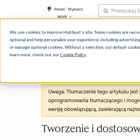
Polski
: Wybierz
język
Baza wiedzy
We use cookies to improve HubSpot’s site. Some cookies are necess
optional and help personalize your experience, including advertising 
or manage optional cookies. Without a selection, our default cookie
learn more, check out our
Cookie Policy
.
Witryna internetowa i strony docelowe
Uwaga: Tłumaczenie tego artykułu jes
oprogramowania tłumaczącego i mogło 
wersję obowiązującą, zawierającą najn
Tworzenie i dostoso