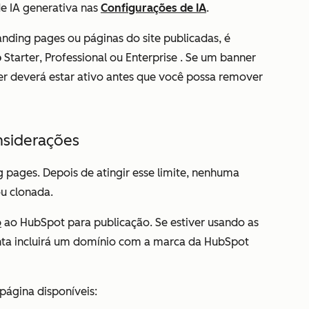
de IA generativa
nas
Configurações de IA
.
nding pages ou páginas do site publicadas, é
b
Starter
,
Professional
ou
Enterprise
. Se um banner
ter deverá estar ativo antes que você possa remover
nsiderações
ng pages. Depois de atingir esse limite, nenhuma
ou clonada.
o
ao HubSpot para publicação. Se estiver usando as
nta incluirá um domínio com a marca da HubSpot
página disponíveis: