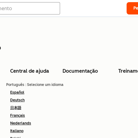
P
o
Central de ajuda
Documentação
Treinam
Português
: Selecione um idioma
Español
Deutsch
日本語
Français
Nederlands
Italiano