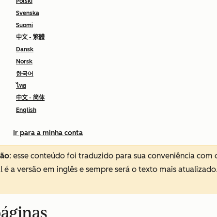
Polski
Svenska
Suomi
中文 - 繁體
Dansk
Norsk
한국어
ไทย
中文 - 简体
English
Ir para a minha conta
ção
: esse conteúdo foi traduzido para sua conveniência com 
al é a versão em inglês e sempre será o texto mais atualizado
páginas