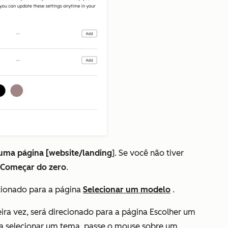
 uma página [website/landing
].
Se você não tiver
Começar do zero
.
ecionado para a página
Selecionar um modelo
.
eira vez, será direcionado para a página
Escolher um
ra selecionar um tema, passe o mouse sobre um