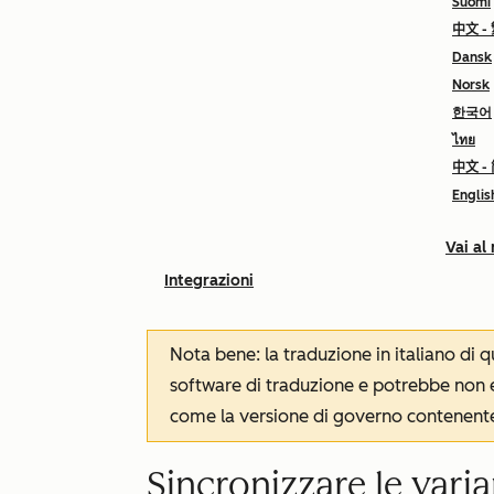
Suomi
中文 -
Dansk
Norsk
한국어
ไทย
中文 -
Englis
Vai al
Integrazioni
Nota bene: la traduzione in italiano di
software di traduzione e potrebbe non es
come la versione di governo contenente 
Sincronizzare le varia