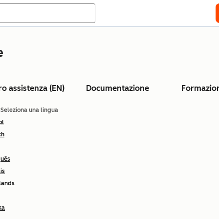
e
ro assistenza (EN)
Documentazione
Formazio
: Seleziona una lingua
ol
ch
guês
is
lands
ka