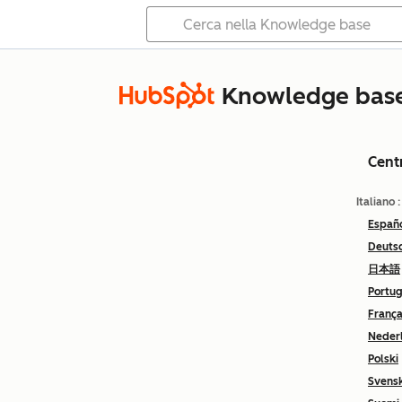
Knowledge bas
Cent
Italiano
Españ
Deuts
日本語
Portu
França
Neder
Polski
Svens