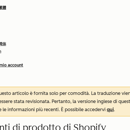
 繁體
 简体
h
 mio account
 questo articolo è fornita solo per comodità. La traduzione v
sere stata revisionata. Pertanto, la versione inglese di ques
le informazioni più recenti. È possibile accedervi
qui
.
nti di prodotto di Shopify