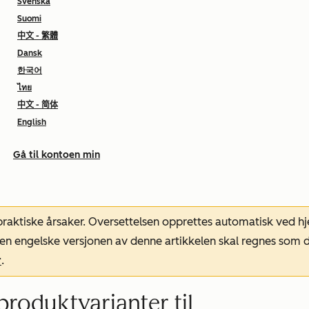
Svenska
Suomi
中文 - 繁體
Dansk
한국어
ไทย
中文 - 简体
English
Gå til kontoen min
 praktiske årsaker. Oversettelsen opprettes automatisk ved 
. Den engelske versjonen av denne artikkelen skal regnes so
r
.
roduktvarianter til