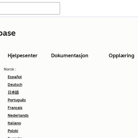
base
Hjelpesenter
Dokumentasjon
Opplæring
Norsk
:
Español
Deutsch
日本語
Português
Français
Nederlands
Italiano
Polski