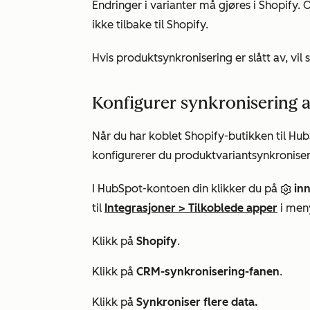
Endringer i varianter må gjøres i Shopify
ikke tilbake til Shopify.
Hvis
produktsynkronisering er slått av, vil
Konfigurer synkronisering 
Når du har koblet Shopify-butikken til H
konfigurerer du produktvariantsynkroniser
I HubSpot-kontoen din klikker du på
inn
til
Integrasjoner
>
Tilkoblede apper
i meny
Klikk på
Shopify
.
Klikk på
CRM-synkronisering-fanen
.
Klikk på
Synkroniser flere data.