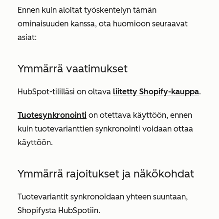
Ennen kuin aloitat työskentelyn tämän
ominaisuuden kanssa, ota huomioon seuraavat
asiat:
Ymmärrä vaatimukset
HubSpot-tililläsi on oltava
liitetty Shopify-kauppa
.
Tuotesynkronointi
on otettava käyttöön, ennen
kuin tuotevarianttien synkronointi voidaan ottaa
käyttöön.
Ymmärrä rajoitukset ja näkökohdat
Tuotevariantit synkronoidaan yhteen suuntaan,
Shopifysta HubSpotiin.