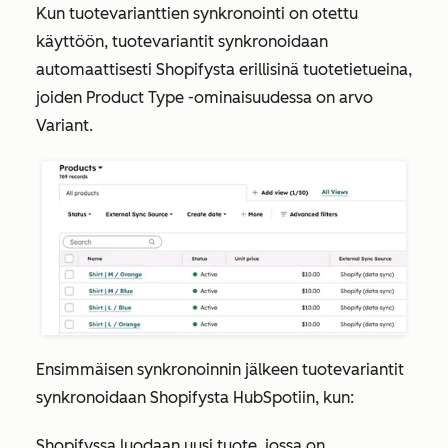
Kun tuotevarianttien synkronointi on otettu
käyttöön, tuotevariantit synkronoidaan
automaattisesti Shopifysta erillisinä tuotetietueina,
joiden
Product Type
-ominaisuudessa on arvo
Variant
.
Ensimmäisen synkronoinnin jälkeen tuotevariantit
synkronoidaan Shopifysta HubSpotiin, kun:
Shopifyssa luodaan uusi tuote, jossa on