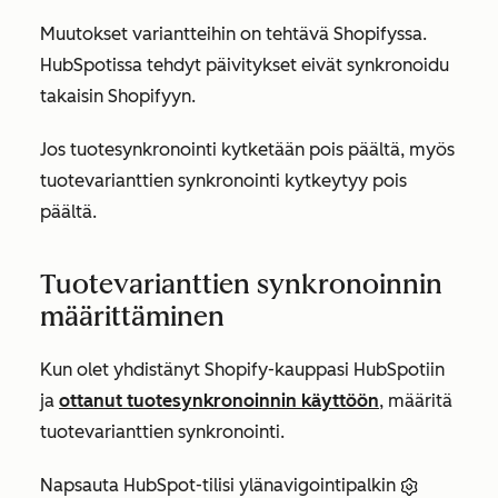
Muutokset variantteihin on tehtävä Shopifyssa.
HubSpotissa tehdyt päivitykset eivät synkronoidu
takaisin Shopifyyn.
Jos tuotesynkronointi kytketään pois päältä, myös
tuotevarianttien synkronointi kytkeytyy pois
päältä.
Tuotevarianttien synkronoinnin
määrittäminen
Kun olet yhdistänyt Shopify-kauppasi HubSpotiin
ja
ottanut tuotesynkronoinnin käyttöön
, määritä
tuotevarianttien synkronointi.
Napsauta HubSpot-tilisi ylänavigointipalkin