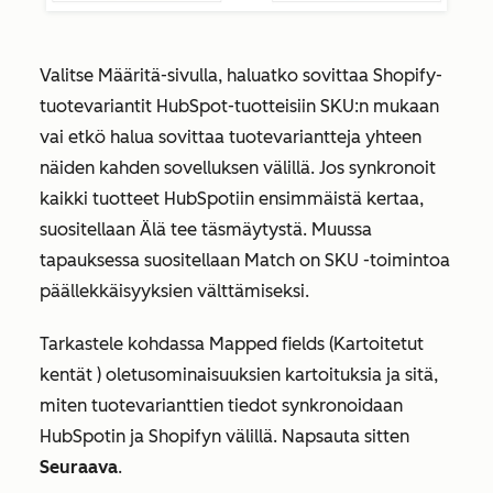
Valitse
Määritä-sivulla
, haluatko sovittaa Shopify-
tuotevariantit HubSpot-tuotteisiin SKU:n mukaan
vai etkö halua sovittaa tuotevariantteja yhteen
näiden kahden sovelluksen välillä. Jos synkronoit
kaikki tuotteet HubSpotiin ensimmäistä kertaa,
suositellaan
Älä tee täsmäytystä
. Muussa
tapauksessa suositellaan
Match on SKU
-toimintoa
päällekkäisyyksien välttämiseksi.
Tarkastele kohdassa
Mapped fields (Kartoitetut
kentät
) oletusominaisuuksien kartoituksia ja sitä,
miten tuotevarianttien tiedot synkronoidaan
HubSpotin ja Shopifyn välillä. Napsauta sitten
Seuraava
.