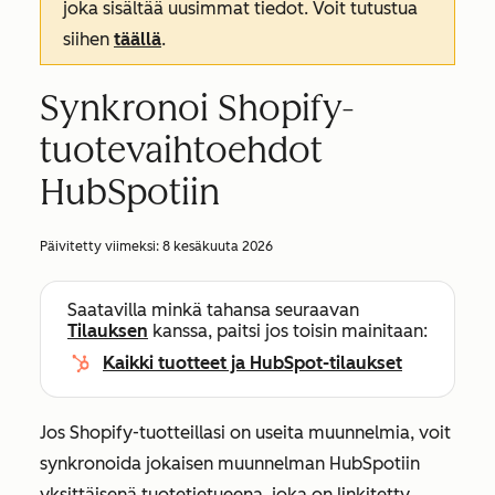
joka sisältää uusimmat tiedot. Voit tutustua
siihen
täällä
.
Synkronoi Shopify-
tuotevaihtoehdot
HubSpotiin
Päivitetty viimeksi:
8 kesäkuuta 2026
Saatavilla minkä tahansa seuraavan
Tilauksen
kanssa, paitsi jos toisin mainitaan:
Kaikki tuotteet ja HubSpot-tilaukset
Jos Shopify-tuotteillasi on useita muunnelmia, voit
synkronoida jokaisen muunnelman HubSpotiin
yksittäisenä tuotetietueena, joka on linkitetty