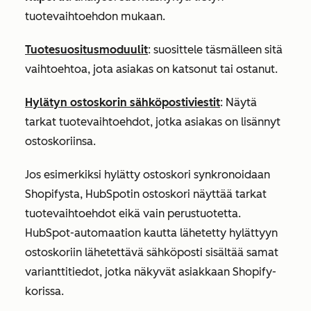
tuotevaihtoehdon mukaan.
Tuotesuositusmoduulit
: suosittele täsmälleen sitä
vaihtoehtoa, jota asiakas on katsonut tai ostanut.
Hylätyn ostoskorin sähköpostiviestit
: Näytä
tarkat tuotevaihtoehdot, jotka asiakas on lisännyt
ostoskoriinsa.
Jos esimerkiksi hylätty ostoskori synkronoidaan
Shopifysta, HubSpotin ostoskori näyttää tarkat
tuotevaihtoehdot eikä vain perustuotetta.
HubSpot-automaation kautta lähetetty hylättyyn
ostoskoriin lähetettävä sähköposti sisältää samat
varianttitiedot, jotka näkyvät asiakkaan Shopify-
korissa.