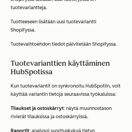
tuotevariantteja.
Tuotteeseen lisätään uusi tuotevariantti
Shopifyssa.
Tuotevaihtoehdon tiedot päivitetään Shopifyssa.
Tuotevarianttien käyttäminen
HubSpotissa
Kun tuotevariantit on synkronoitu HubSpotiin, voit
käyttää variantin tietoja seuraavissa työkaluissa:
Tilaukset ja ostoskärryt
: näytä muunnostason
rivierät tilauksissa ja ostoskärryissä.
Raportit
: analysoi suorituskykyä tietyn