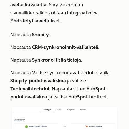
asetuskuvaketta
. Siiry vasemman
sivuvalikkopalkin kohtaan
Integraatiot
>
Yhdistetyt sovellukset
.
Napsauta
Shopify
.
Napsauta
CRM-synkronoinnit-välilehteä
.
Napsauta
Synkronoi lisää tietoja
.
Napsauta
Valitse synkronoitavat tiedot
-sivulla
Shopify-pudotusvalikkoa
ja valitse
Tuotevaihtoehdot
. Napsauta sitten
HubSpot-
pudotusvalikkoa
ja valitse
HubSpot-tuotteet
.