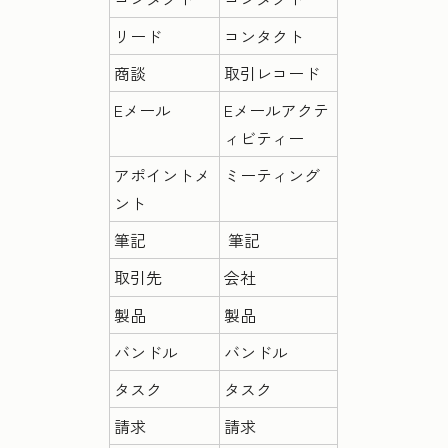
リード
コンタクト
商談
取引レコード
Eメール
Eメールアクテ
ィビティー
アポイントメ
ミーティング
ント
筆記
筆記
取引先
会社
製品
製品
バンドル
バンドル
タスク
タスク
請求
請求