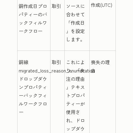
作成(UTC)
銅作成日プロ
取引
ソースに
パティーのバ
合わせて
ックフィルワ
「作成日
ークフロー
」を設定
します。
銅線
取引
これによ
喪失の理
migrated_loss_reason_enumeration
り、「
失
由
ドロップダウ
注の理由
ンプロパティ
」テキス
ーバックフィ
トプロパ
ルワークフロ
ティーが
ー
使用さ
れ、ドロ
ップダウ