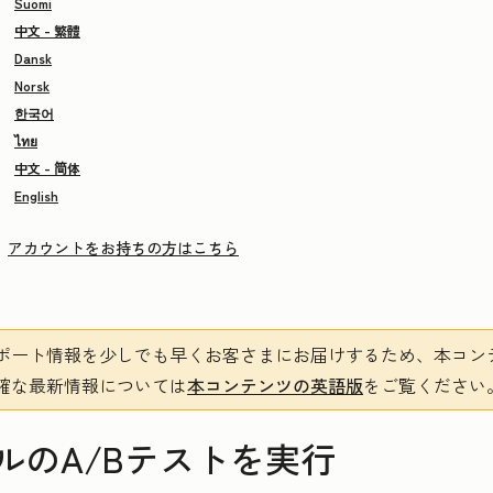
Suomi
中文 - 繁體
Dansk
Norsk
한국어
ไทย
中文 - 简体
English
アカウントをお持ちの方はこちら
ポート情報を少しでも早くお客さまにお届けするため、本コン
確な最新情報については
本コンテンツの英語版
をご覧ください
ルのA/Bテストを実行