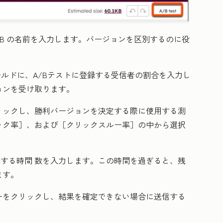
B
の名前を入力します
。バージョンを区別するのに役
ルドに、A/Bテストに登録する
受信者の割合を入力し
ョンを受け取ります。
リックし、勝利バージョンを決定する際に使用する
測
ック率］
、
および［クリックスルー率］
の中から選択
施する
時間
数
を入力します。この時間を過ぎると、残
ます。
ーをクリックし、結果を確定できない場合に送信する