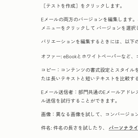
［テストを作成］
をクリックします。
Eメールの両方のバージョンを編集します
メニュー
をクリックして
バージョン
を選択
バリエーションを編集するときには、以下
オファー:
eBookとホワイトペーパーなど
コピー：
コンテンツの書式設定とスタイル
たは長いテキストと短いテキストを比較す
Eメール送信者：
部門共通のEメールアドレ
ル送信を試行することができます。
画像：
異なる画像を試して、コンバージョ
件名:
件名の長さを試したり、
パーソナラ