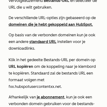
vervolgkeuzemenu
Bestands-URL
en selecteer de
URL die u wilt gebruiken.
De verschillende URL-opties zijn gebaseerd op de
domeinen die je hebt gekoppeld aan HubSpot.
Op basis van de verbonden domeinen kun je ook
een andere
standaard URL
instellen voor je
downloadlinks.
Klik in het
gedeelte Bestands-URL per domein
op
URL kopiëren
om de koppeling naar je klembord
te kopiëren. Standaard zal de bestands URL een
formaat volgen met
fxx.hubspotusercontentxx.net
.
Afhankelijk van
je abonnement
, kun je ook een
verbonden domein gebruiken voor de bestands-