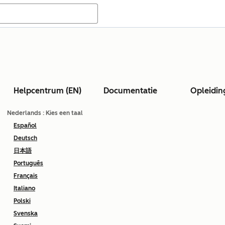
Helpcentrum (EN)
Documentatie
Opleidin
Nederlands
: Kies een taal
Español
Deutsch
日本語
Português
Français
Italiano
Polski
Svenska