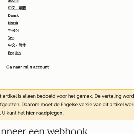
Suomi
中文 - 繁體
Dansk
Norsk
한국어
ไทย
中文 - 简体
English
Ga naar mijn account
t artikel is alleen bedoeld voor het gemak.
De vertaling wor
oefgelezen. Daarom moet de Engelse versie van dit artikel w
. U kunt het
hier raadplegen
.
Wanneer een webhook