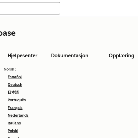
base
Hjelpesenter
Dokumentasjon
Opplæring
Norsk
:
Español
Deutsch
日本語
Português
Français
Nederlands
Italiano
Polski