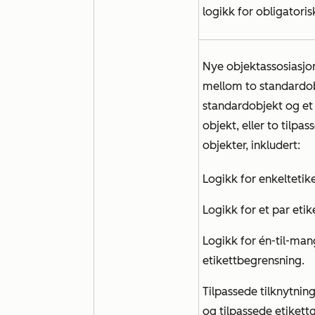
logikk for obligatorisk
Nye objektassosiasjo
mellom to standardob
standardobjekt og et 
objekt, eller to tilpas
objekter, inkludert:
Logikk for enkeltetik
Logikk for et par etik
Logikk for én-til-man
etikettbegrensning.
Tilpassede tilknytnin
og tilpassede etikett