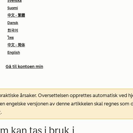
Svenska
Suomi
中文 - 繁體
Dansk
한국어
ไทย
中文 - 简体
English
Gå til kontoen min
 praktiske årsaker. Oversettelsen opprettes automatisk ved 
. Den engelske versjonen av denne artikkelen skal regnes so
r
.
 kan tas i bruk i