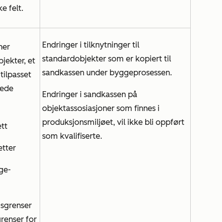
e felt.
Endringer i tilknytninger til
ner
standardobjekter som er kopiert til
jekter, et
sandkassen under byggeprosessen.
tilpasset
sede
Endringer i sandkassen på
objektassosiasjoner som finnes i
produksjonsmiljøet, vil ikke bli oppført
ett
som kvalifiserte.
etter
ge-
gsgrenser
grenser for