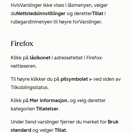
Hvis
Varslinger
ikke vises i låsmenyen, velger
du
Nettstedsinnstillinger
og deretter
Tillat
i
rullegardinmenyen til høyre for
Varslinger
.
Firefox
Klikk på
låsikonet
i adressefeltet i Firefox-
nettleseren.
Til
høyre klikker du på
pilsymbolet
>
ved siden av
Tilkoblingsstatus
.
Klikk på
Mer informasjon
, og velg deretter
kategorien
Tillatelser
.
Under
Send varslinger
fjerner du merket for
Bruk
standard
og velger
Tillat
.