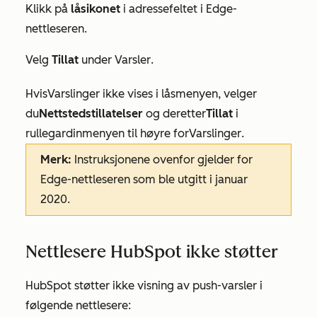
Klikk på
låsikonet
i adressefeltet i Edge-
nettleseren.
Velg
Tillat
under
Varsler
.
Hvis
Varslinger
ikke vises i låsmenyen, velger
du
Nettstedstillatelser
og deretter
Tillat
i
rullegardinmenyen til høyre for
Varslinger
.
Merk:
Instruksjonene ovenfor gjelder for
Edge-nettleseren som ble utgitt i januar
2020.
Nettlesere HubSpot ikke støtter
HubSpot støtter ikke visning av push-varsler i
følgende nettlesere: